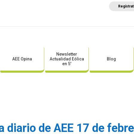
Regístra
a
Posicionamientos sectoriales
Eventos
Comunica
Newsletter
AEE Opina
Actualidad Eólica
Blog
en 5′
a diario de AEE 17 de febr