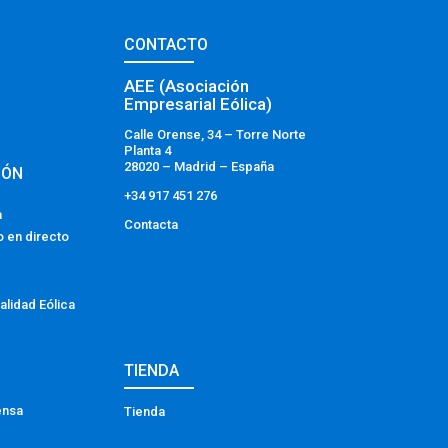
CONTACTO
AEE (Asociación
Empresarial Eólica)
Calle Orense, 34 – Torre Norte
Planta 4
28020 – Madrid – España
IÓN
+34 917 451 276
a
Contacta
o en directo
alidad Eólica
TIENDA
ensa
Tienda