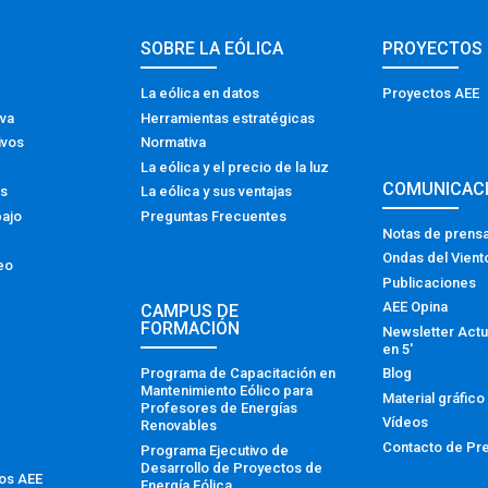
SOBRE LA EÓLICA
PROYECTOS
La eólica en datos
Proyectos AEE
iva
Herramientas estratégicas
ivos
Normativa
La eólica y el precio de la luz
COMUNICAC
os
La eólica y sus ventajas
bajo
Preguntas Frecuentes
Notas de prens
Ondas del Vient
eo
Publicaciones
AEE Opina
CAMPUS DE
FORMACIÓN
Newsletter Actu
en 5′
Programa de Capacitación en
Blog
Mantenimiento Eólico para
Material gráfico
Profesores de Energías
Vídeos
Renovables
Contacto de Pr
Programa Ejecutivo de
Desarrollo de Proyectos de
tos AEE
Energía Eólica