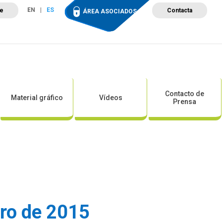
EN
ES
te
Contacta
ÁREA ASOCIADOS
ción
Campus de Formación
Proyectos
Tienda
Contacto de
Material gráfico
Vídeos
Prensa
ero de 2015