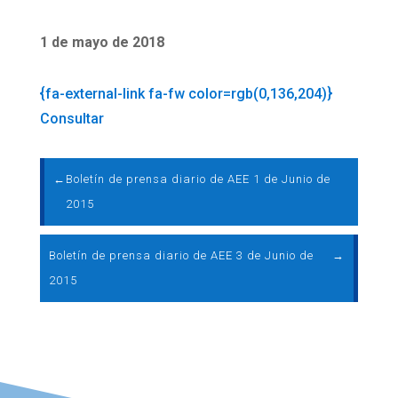
1 de mayo de 2018
{fa-external-link fa-fw color=rgb(0,136,204)}
Consultar
←
Boletín de prensa diario de AEE 1 de Junio de
2015
Boletín de prensa diario de AEE 3 de Junio de
→
2015