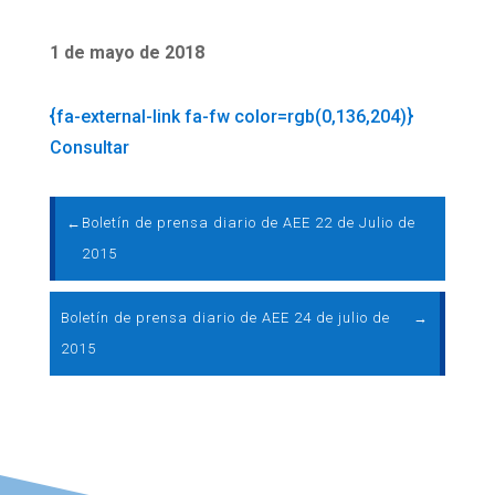
1 de mayo de 2018
{fa-external-link fa-fw color=rgb(0,136,204)}
Consultar
←
Boletín de prensa diario de AEE 22 de Julio de
2015
Boletín de prensa diario de AEE 24 de julio de
→
2015