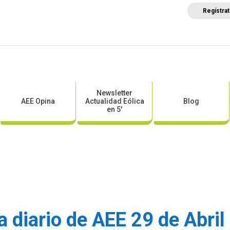
Regístra
a
Posicionamientos sectoriales
Eventos
Comunica
Newsletter
AEE Opina
Actualidad Eólica
Blog
en 5′
a diario de AEE 29 de Abri