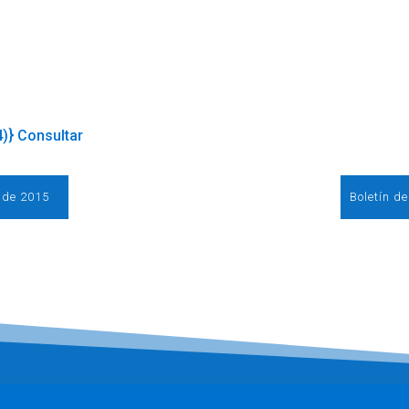
4)} Consultar
l de 2015
Boletín d