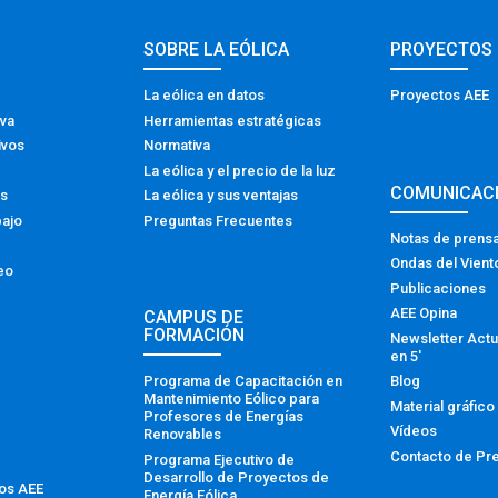
SOBRE LA EÓLICA
PROYECTOS
La eólica en datos
Proyectos AEE
iva
Herramientas estratégicas
ivos
Normativa
La eólica y el precio de la luz
COMUNICAC
os
La eólica y sus ventajas
bajo
Preguntas Frecuentes
Notas de prens
Ondas del Vient
eo
Publicaciones
AEE Opina
CAMPUS DE
FORMACIÓN
Newsletter Actu
en 5′
Programa de Capacitación en
Blog
Mantenimiento Eólico para
Material gráfico
Profesores de Energías
Vídeos
Renovables
Contacto de Pr
Programa Ejecutivo de
Desarrollo de Proyectos de
tos AEE
Energía Eólica