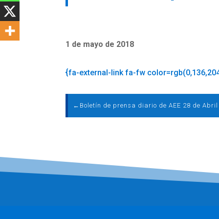
1 de mayo de 2018
{fa-external-link fa-fw color=rgb(0,136,20
←
Boletín de prensa diario de AEE 28 de Abri