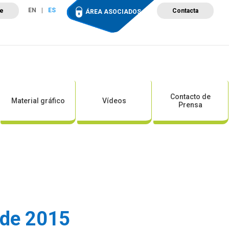
EN
ES
te
Contacta
ÁREA ASOCIADOS
ción
Campus de Formación
Proyectos
Tienda
Contacto de
Material gráfico
Vídeos
Prensa
l de 2015