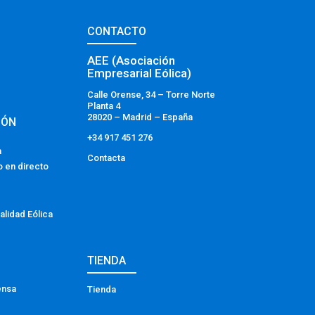
CONTACTO
AEE (Asociación
Empresarial Eólica)
Calle Orense, 34 – Torre Norte
Planta 4
28020 – Madrid – España
IÓN
+34 917 451 276
a
Contacta
o en directo
alidad Eólica
TIENDA
ensa
Tienda