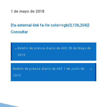
1 de mayo de 2018
{fa-external-link fa-fw color=rgb(0,136,204)}
Consultar
←
Boletín de prensa diario de AEE 28 de Mayo de
2015
Boletín de prensa diario de AEE 1 de Junio de
→
2015