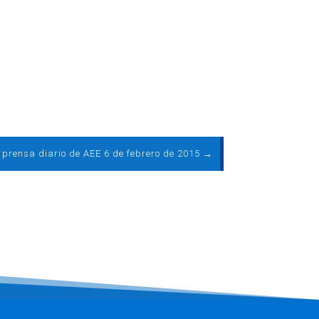
e prensa diario de AEE 6 de febrero de 2015
→