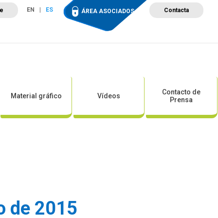
EN
ES
te
Contacta
ÁREA ASOCIADOS
ción
Campus de Formación
Proyectos
Tienda
Contacto de
Material gráfico
Vídeos
Prensa
ro de 2015