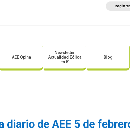
Regístra
a
Posicionamientos sectoriales
Eventos
Comunica
Newsletter
AEE Opina
Actualidad Eólica
Blog
en 5′
a diario de AEE 5 de febre