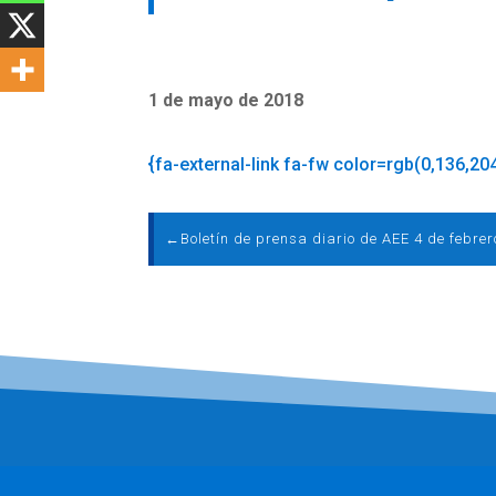
1 de mayo de 2018
{fa-external-link fa-fw color=rgb(0,136,20
←
Boletín de prensa diario de AEE 4 de febre