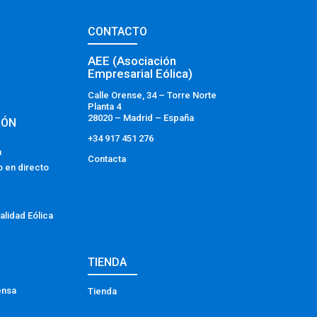
CONTACTO
AEE (Asociación
Empresarial Eólica)
Calle Orense, 34 – Torre Norte
Planta 4
28020 – Madrid – España
IÓN
+34 917 451 276
a
Contacta
o en directo
alidad Eólica
TIENDA
ensa
Tienda