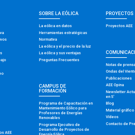
SOBRE LA EÓLICA
PROYECTOS
La eólica en datos
Proyectos AEE
iva
Herramientas estratégicas
ivos
Normativa
La eólica y el precio de la luz
COMUNICAC
os
La eólica y sus ventajas
bajo
Preguntas Frecuentes
Notas de prens
Ondas del Vient
eo
Publicaciones
AEE Opina
CAMPUS DE
FORMACIÓN
Newsletter Actu
en 5′
Programa de Capacitación en
Blog
Mantenimiento Eólico para
Material gráfico
Profesores de Energías
Vídeos
Renovables
Contacto de Pr
Programa Ejecutivo de
Desarrollo de Proyectos de
tos AEE
Energía Eólica