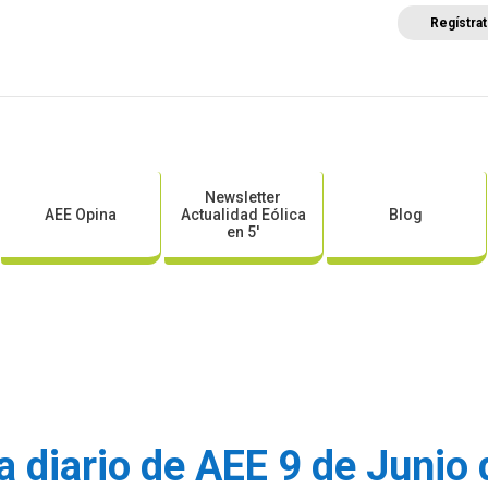
Regístra
a
Posicionamientos sectoriales
Eventos
Comunica
Newsletter
AEE Opina
Actualidad Eólica
Blog
en 5′
a diario de AEE 9 de Junio