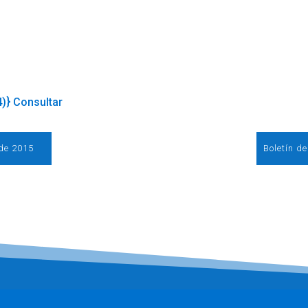
4)} Consultar
 de 2015
Boletín d