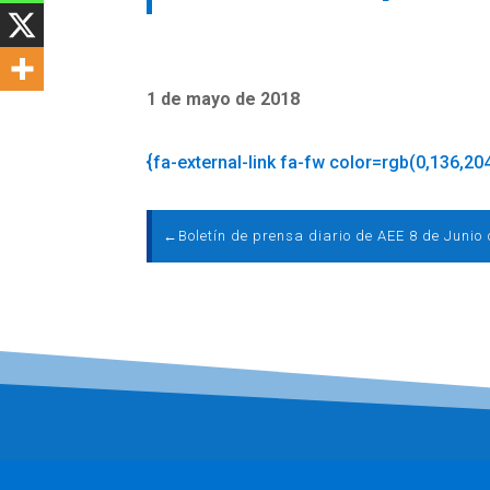
1 de mayo de 2018
{fa-external-link fa-fw color=rgb(0,136,20
←
Boletín de prensa diario de AEE 8 de Junio