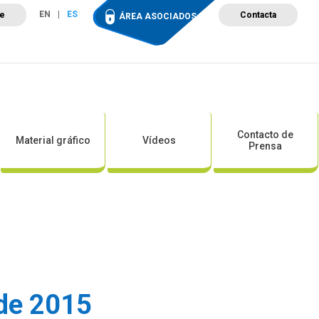
EN
ES
te
Contacta
ÁREA ASOCIADOS
ción
Campus de Formación
Proyectos
Tienda
Contacto de
Material gráfico
Vídeos
Prensa
 de 2015