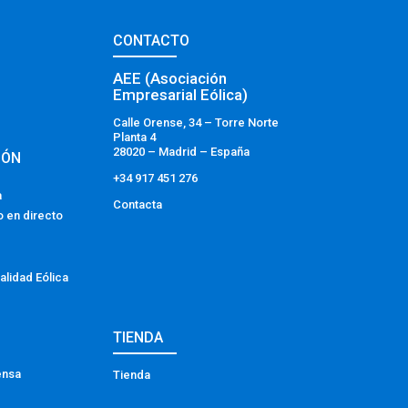
CONTACTO
AEE (Asociación
Empresarial Eólica)
Calle Orense, 34 – Torre Norte
Planta 4
28020 – Madrid – España
IÓN
+34 917 451 276
a
Contacta
o en directo
alidad Eólica
TIENDA
ensa
Tienda