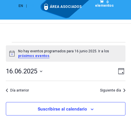
0
elementos
EN
ES
ÁREA ASOCIADOS
Eventos
No hay eventos programados para 16 junio 2025. Ir a los
en
Aviso
próximos eventos
.
16
Nav
Na
junio
16.06.2025
Día
de
de
2025
Seleccionar
vis
vist
fecha.
de
Día anterior
Siguiente día
Eve
Suscribirse al calendario