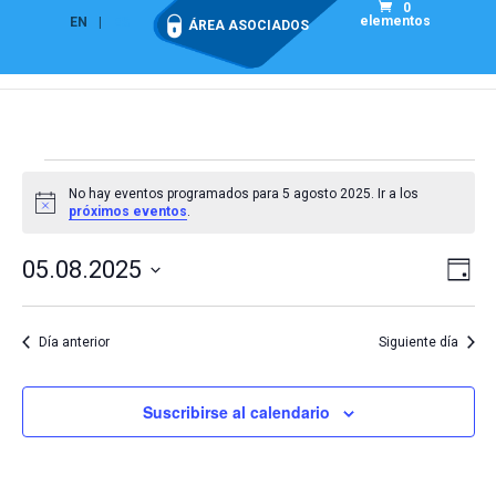
0
elementos
EN
ES
ÁREA ASOCIADOS
Eventos
No hay eventos programados para 5 agosto 2025. Ir a los
en
Aviso
próximos eventos
.
5
Nav
Na
agosto
05.08.2025
Día
de
de
2025
Seleccionar
vis
vist
fecha.
de
Día anterior
Siguiente día
Eve
Suscribirse al calendario