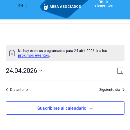
0
elementos
EN
ES
ÁREA ASOCIADOS
Eventos
No hay eventos programados para 24 abril 2026. Ir a los
en
Aviso
próximos eventos
.
24
Nav
Na
abril
24.04.2026
Día
de
de
2026
Seleccionar
vis
vist
fecha.
de
Día anterior
Siguiente día
Eve
Suscribirse al calendario