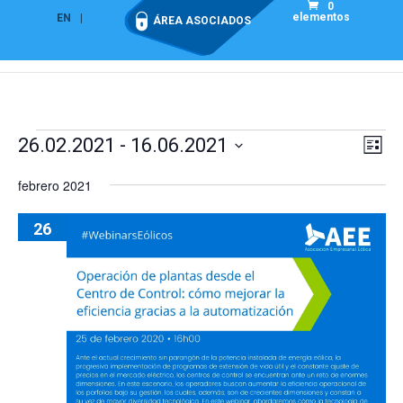
0
elementos
EN
ES
ÁREA ASOCIADOS
Eventos
Nav
Na
26.02.2021
 - 
16.06.2021
Lista
de
de
Seleccionar
vis
febrero 2021
vist
fecha.
de
Eve
26