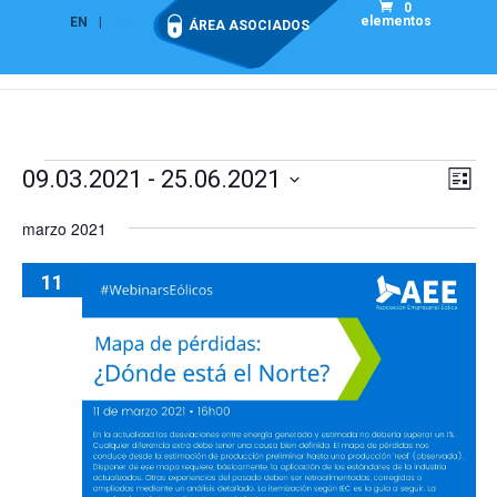
0
elementos
EN
ES
ÁREA ASOCIADOS
Eventos
Nav
Na
09.03.2021
 - 
25.06.2021
Lista
de
de
Seleccionar
vis
marzo 2021
vist
fecha.
de
Eve
11