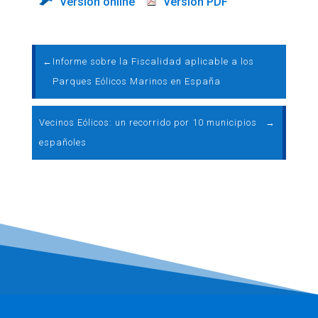
Versión online
Versión PDF
←
Informe sobre la Fiscalidad aplicable a los
Parques Eólicos Marinos en España
Vecinos Eólicos: un recorrido por 10 municipios
→
españoles