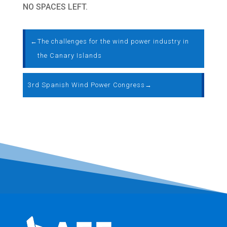
NO SPACES LEFT.
←
The challenges for the wind power industry in
the Canary Islands
3rd Spanish Wind Power Congress
→