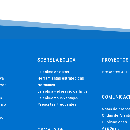
SOBRE LA EÓLICA
PROYECTOS
La eólica en datos
Proyectos AEE
iva
Herramientas estratégicas
ivos
Normativa
La eólica y el precio de la luz
COMUNICAC
os
La eólica y sus ventajas
bajo
Preguntas Frecuentes
Notas de prens
Ondas del Vient
eo
Publicaciones
AEE Opina
CAMPUS DE