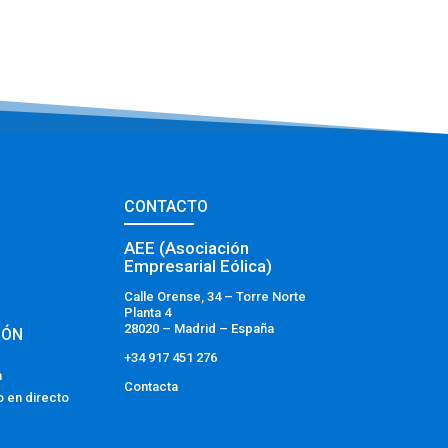
CONTACTO
AEE (Asociación
Empresarial Eólica)
Calle Orense, 34 – Torre Norte
Planta 4
28020 – Madrid – España
IÓN
+34 917 451 276
a
Contacta
o en directo