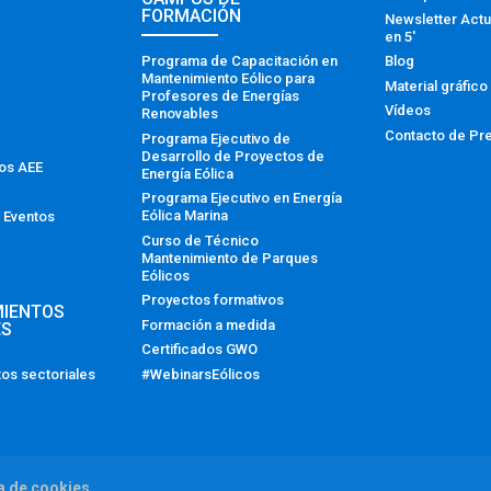
FORMACIÓN
Newsletter Actu
en 5′
Programa de Capacitación en
Blog
Mantenimiento Eólico para
Material gráfico
Profesores de Energías
Vídeos
Renovables
Contacto de Pr
Programa Ejecutivo de
Desarrollo de Proyectos de
tos AEE
Energía Eólica
Programa Ejecutivo en Energía
Eólica Marina
 Eventos
Curso de Técnico
Mantenimiento de Parques
Eólicos
Proyectos formativos
MIENTOS
Formación a medida
ES
Certificados GWO
#WebinarsEólicos
os sectoriales
ca de cookies