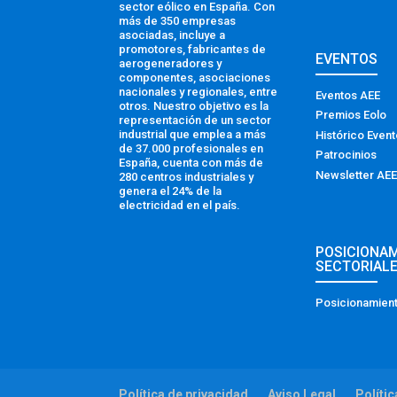
sector eólico en España. Con
más de 350 empresas
asociadas, incluye a
promotores, fabricantes de
EVENTOS
aerogeneradores y
componentes, asociaciones
nacionales y regionales, entre
Eventos AEE
otros. Nuestro objetivo es la
Premios Eolo
representación de un sector
industrial que emplea a más
Histórico Even
de 37.000 profesionales en
Patrocinios
España, cuenta con más de
Newsletter AEE
280 centros industriales y
genera el 24% de la
electricidad en el país.
POSICIONA
SECTORIAL
Posicionamient
Política de privacidad
Aviso Legal
Políti