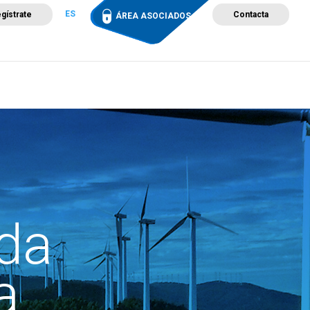
ES
gístrate
Contacta
ÁREA ASOCIADOS
ción
Campus de Formación
Proyectos
Tienda
da
a