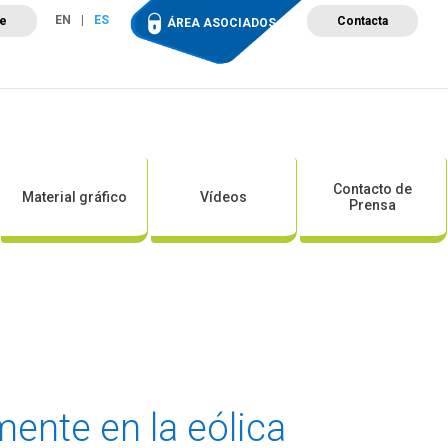
EN
ES
te
Contacta
ÁREA ASOCIADOS
ción
Campus de Formación
Proyectos
Tienda
Contacto de
Material gráfico
Vídeos
Prensa
ente en la eólica