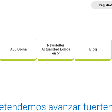
Regístra
a
Posicionamientos sectoriales
Eventos
Comunica
Newsletter
AEE Opina
Actualidad Eólica
Blog
en 5′
retendemos avanzar fuertem