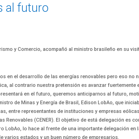
 al futuro
urismo y Comercio, acompañó al ministro brasileño en su visi
os en el desarrollo de las energías renovables pero eso no no
lica, al contrario nuestra pretensión es avanzar fuertemente 
esentará en el futuro, queremos anticiparnos al futuro, moti
tro de Minas y Energía de Brasil, Edison LobAo, que iniciaba 
, entre representantes de instituciones y empresas eólicas
ías Renovables (CENER). El objetivo de está delegación es c
ro LobAo, lo hace al frente de una importante delegación en l
de varios estados y un buen número de empresarios.