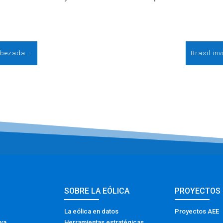
Una importante delegación brasileña, encabezada por el Ministro de Energía, viaja a España para conocer el modelo eólico español
SOBRE LA EÓLICA
PROYECTOS
La eólica en datos
Proyectos AEE
iva
Herramientas estratégicas