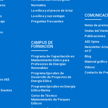
ivos
Normativa
La eólica y el precio de la luz
COMUNICAC
os
La eólica y sus ventajas
bajo
Preguntas Frecuentes
Notas de prens
Ondas del Vient
eo
Publicaciones
AEE Opina
CAMPUS DE
FORMACIÓN
Newsletter Actu
en 5′
Programa de Capacitación en
Blog
Mantenimiento Eólico para
Material gráfico
Profesores de Energías
Vídeos
Renovables
Contacto de Pr
Programa Ejecutivo de
Desarrollo de Proyectos de
tos AEE
Energía Eólica
Programa Ejecutivo en Energía
Eólica Marina
 Eventos
Curso de Técnico
Mantenimiento de Parques
Eólicos