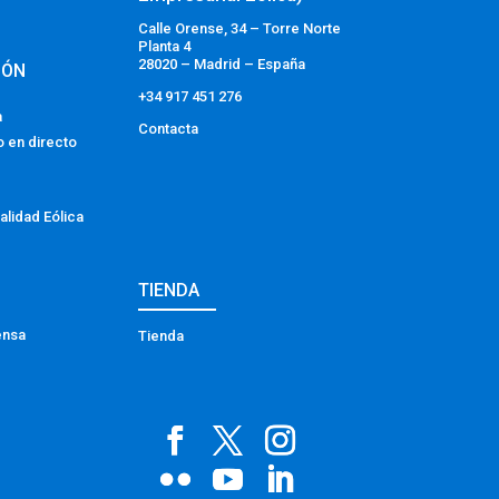
Calle Orense, 34 – Torre Norte
Planta 4
28020 – Madrid – España
IÓN
+34 917 451 276
a
Contacta
o en directo
alidad Eólica
TIENDA
ensa
Tienda