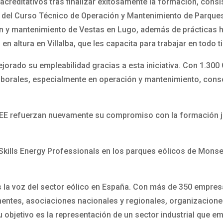
acreditativos tras finalizar exitosamente la formación, cons
 del Curso Técnico de Operación y Mantenimiento de Parques
ión y mantenimiento de Vestas en Lugo, además de práctica
en altura en Villalba, que les capacita para trabajar en todo t
orado su empleabilidad gracias a esta iniciativa. Con 1.300
borales, especialmente en operación y mantenimiento, cons
AEE refuerzan nuevamente su compromiso con la formación juve
Skills Energy Professionals en los parques eólicos de Monse
 la voz del sector eólico en España. Con más de 350 empres
ntes, asociaciones nacionales y regionales, organizaciones 
u objetivo es la representación de un sector industrial que 