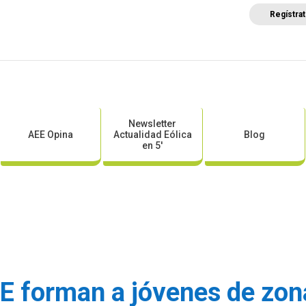
Regístra
a
Posicionamientos sectoriales
Eventos
Comunica
Newsletter
AEE Opina
Actualidad Eólica
Blog
en 5′
EE forman a jóvenes de zon