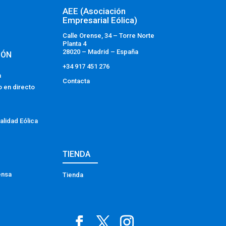
AEE (Asociación
Empresarial Eólica)
Calle Orense, 34 – Torre Norte
Planta 4
28020 – Madrid – España
IÓN
+34 917 451 276
a
Contacta
o en directo
alidad Eólica
TIENDA
ensa
Tienda