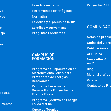
La eólica en datos
Proyectos AEE
iva
Herramientas estratégicas
ivos
Normativa
La eólica y el precio de la luz
COMUNICAC
os
La eólica y sus ventajas
bajo
Preguntas Frecuentes
Notas de prens
Ondas del Vient
eo
Publicaciones
AEE Opina
CAMPUS DE
FORMACIÓN
Newsletter Actu
en 5′
Programa de Capacitación en
Blog
Mantenimiento Eólico para
Material gráfico
Profesores de Energías
Vídeos
Renovables
Contacto de Pr
Programa Ejecutivo de
Desarrollo de Proyectos de
tos AEE
Energía Eólica
Programa Ejecutivo en Energía
Eólica Marina
 Eventos
Curso de Técnico