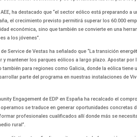
de AEE, ha destacado que “el sector eólico está preparando a
paña, el crecimiento previsto permitirá superar los 60.000 e
ividad económica, sino que también se convierte en una herra
es a los jóvenes”.
 de Service de Vestas ha señalado que “La transición energét
r y mantener los parques eólicos a largo plazo. Apostar por 
no también para regiones como Galicia, donde la eólica tiene u
rrollar parte del programa en nuestras instalaciones de Vive
unity Engagement de EDP en España ha recalcado el comprom
e operamos se traduce en generar oportunidades concretas de
formar profesionales cualificados allí donde más se necesita
edio rural”.