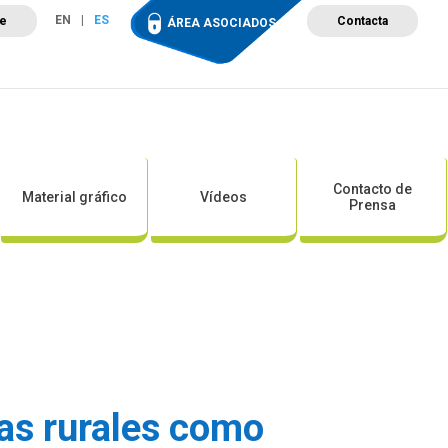
EN
ES
te
Contacta
ÁREA ASOCIADOS
ción
Campus de Formación
Proyectos
Tienda
Contacto de
Material gráfico
Vídeos
Prensa
as rurales como