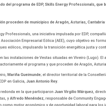
ado del programa de EDP, Skills Energy Professionals, que
ción proceden de municipios de Aragón, Asturias, Cantabria 
gy Professionals, una iniciativa impulsada por EDP, compañía
 Asociación Empresarial Eólica (AEE), cuyo objetivo es forma
ues eólicos, impulsando la transición energética justa y con
n las instalaciones de Vestas situadas en Viveiro (Lugo). El
actoriamente el programa y que proceden de Aragón, Asturias
eiro,
Mariña Gueimunde
; el director territorial de la Consell
 EDP en Galicia,
Juan Antonio Rey
.
 redonda en la que participaron
Juan Virgilio Márquez
, direc
tas, y
Alfredo Menéndez
, responsable de Community Engag
co como motor económico y de oportunidad laboral para los 