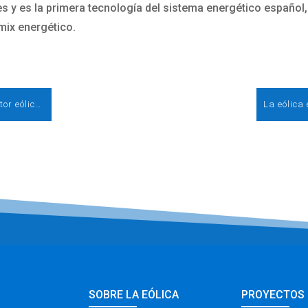
es y es la primera tecnología del sistema energético español
mix energético.
Se presenta la primera Declaración del sector eólico y municipios españoles para un desarrollo local sostenible
SOBRE LA EÓLICA
PROYECTOS