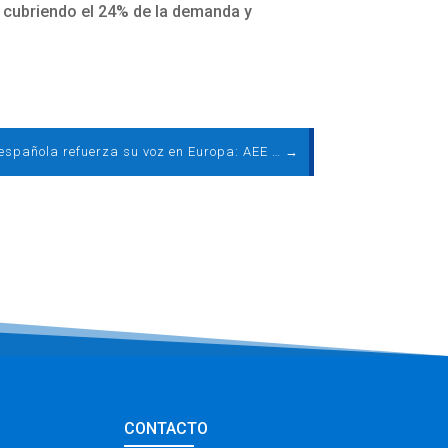
, cubriendo el 24% de la demanda y
La eólica española refuerza su voz en Europa: AEE renueva su presencia en el Comité de Gestión de WindEurope
→
CONTACTO