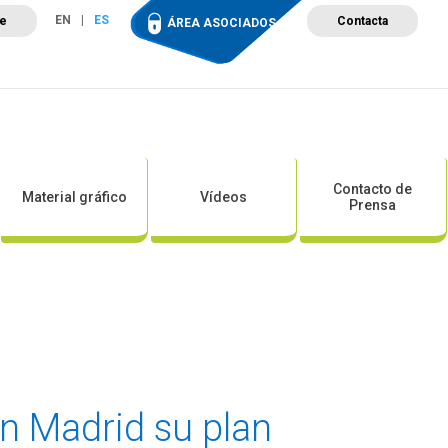
EN
ES
te
Contacta
ÁREA ASOCIADOS
ción
Campus de Formación
Proyectos
Tienda
Contacto de
Material gráfico
Vídeos
Prensa
en Madrid su plan