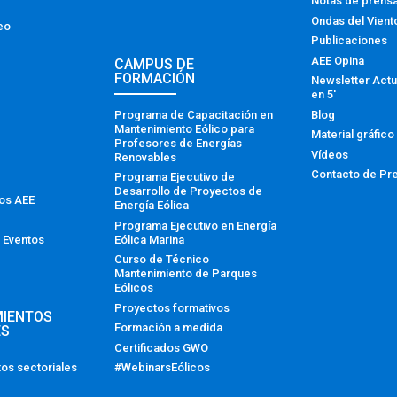
Notas de prens
Ondas del Vient
eo
Publicaciones
AEE Opina
CAMPUS DE
FORMACIÓN
Newsletter Actu
en 5′
Programa de Capacitación en
Blog
Mantenimiento Eólico para
Material gráfico
Profesores de Energías
Vídeos
Renovables
Contacto de Pr
Programa Ejecutivo de
Desarrollo de Proyectos de
tos AEE
Energía Eólica
Programa Ejecutivo en Energía
Eólica Marina
 Eventos
Curso de Técnico
Mantenimiento de Parques
Eólicos
Proyectos formativos
MIENTOS
Formación a medida
ES
Certificados GWO
#WebinarsEólicos
os sectoriales