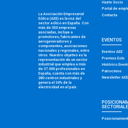
Hazte Socio
Portal de empl
La Asociación Empresarial
Contacta
Eólica (AEE) es la voz del
sector eólico en España. Con
más de 350 empresas
asociadas, incluye a
promotores, fabricantes de
EVENTOS
aerogeneradores y
componentes, asociaciones
nacionales y regionales, entre
Eventos AEE
otros. Nuestro objetivo es la
Premios Eolo
representación de un sector
industrial que emplea a más
Histórico Even
de 37.000 profesionales en
Patrocinios
España, cuenta con más de
Newsletter AEE
280 centros industriales y
genera el 24% de la
electricidad en el país.
POSICIONA
SECTORIAL
Posicionamient