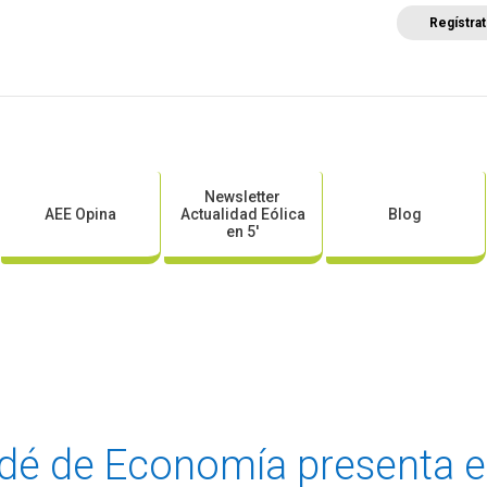
Regístra
a
Posicionamientos sectoriales
Eventos
Comunica
Newsletter
AEE Opina
Actualidad Eólica
Blog
en 5′
andé de Economía presenta 