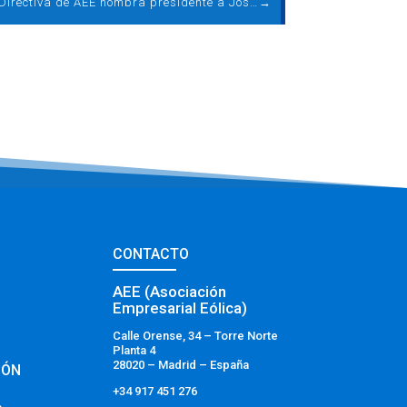
La Junta Directiva de AEE nombra presidente a José López-Tafall
→
CONTACTO
AEE (Asociación
Empresarial Eólica)
Calle Orense, 34 – Torre Norte
Planta 4
28020 – Madrid – España
IÓN
+34 917 451 276