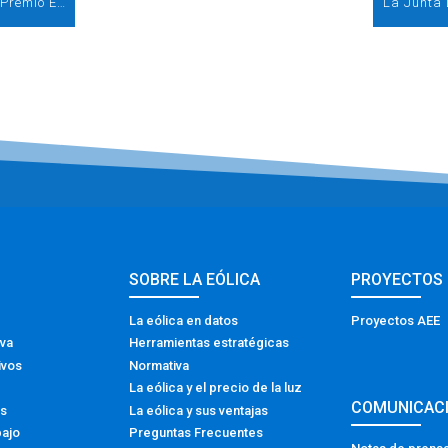
El municipio gallego de Xermade gana el II Premio Eolo a la integración rural de la eólica
SOBRE LA EÓLICA
PROYECTOS
La eólica en datos
Proyectos AEE
iva
Herramientas estratégicas
ivos
Normativa
La eólica y el precio de la luz
COMUNICAC
os
La eólica y sus ventajas
bajo
Preguntas Frecuentes