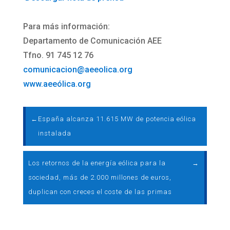
Para más información:
Departamento de Comunicación AEE
Tfno. 91 745 12 76
comunicacion@aeeolica.org
www.aeeólica.org
←
España alcanza 11.615 MW de potencia eólica
instalada
Los retornos de la energía eólica para la
→
sociedad, más de 2.000 millones de euros,
duplican con creces el coste de las primas