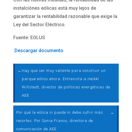
instalciónes eólicas está muy lejos de
garantizar la rentabilidad razonable que exige la
Ley del Sector Eléctrico.
Fuente: EOLUS
Descargar documento
←
Hay que ser muy valiente para construir un
parque eólico ahora. Entrevista a Heikki
Willstedt, director de políticas energéticas de
AEE
Por qué la eólica ni puede ni debe sufrir más
→
recortes. Por Sonia Franco, directora de
comunicación de AEE