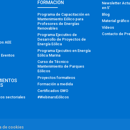
FORMACIÓN
Newsletter Actu
en 5′
Programa de Capacitación en
Blog
Mantenimiento Eólico para
Material gráfico
Profesores de Energías
Vídeos
Renovables
Contacto de Pr
Programa Ejecutivo de
Desarrollo de Proyectos de
tos AEE
Energía Eólica
Programa Ejecutivo en Energía
Eólica Marina
 Eventos
Curso de Técnico
Mantenimiento de Parques
Eólicos
Proyectos formativos
MIENTOS
Formación a medida
ES
Certificados GWO
#WebinarsEólicos
os sectoriales
ca de cookies