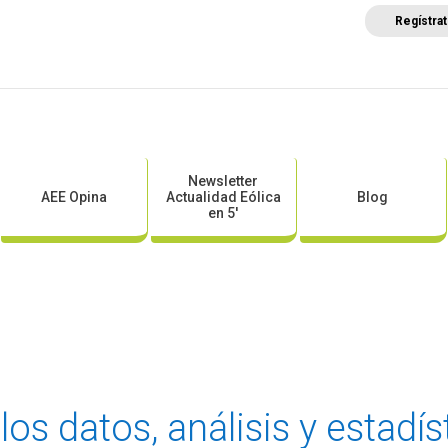
Regístra
a
Posicionamientos sectoriales
Eventos
Comunica
Newsletter
AEE Opina
Actualidad Eólica
Blog
en 5′
los datos, análisis y estadís