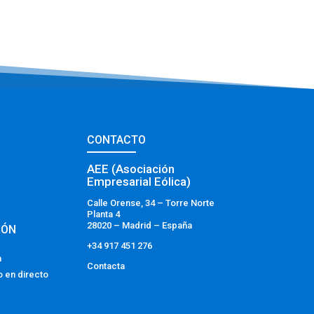
CONTACTO
AEE (Asociación
Empresarial Eólica)
Calle Orense, 34 – Torre Norte
Planta 4
28020 – Madrid – España
IÓN
+34 917 451 276
a
Contacta
o en directo