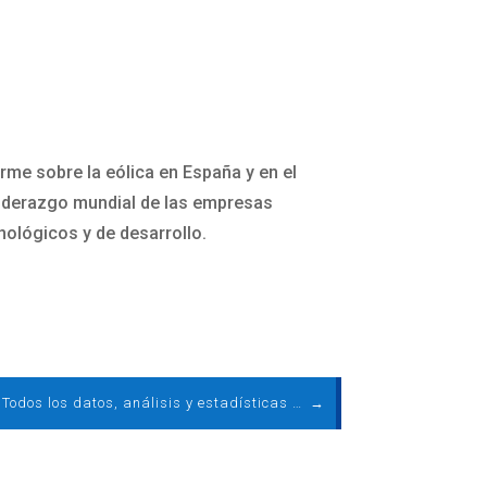
rme sobre la eólica en España y en el
l liderazgo mundial de las empresas
nológicos y de desarrollo.
Eólica 07. Todos los datos, análisis y estadísticas del sector eólico
→