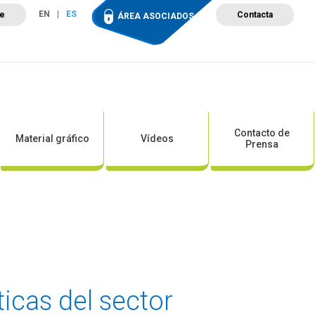
EN
ES
te
Contacta
ÁREA ASOCIADOS
ción
Campus de Formación
Proyectos
Tienda
Contacto de
Material gráfico
Vídeos
Prensa
ticas del sector