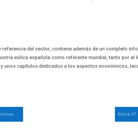
e referencia del sector, contiene además de un completo info
ndustria eólica española como referente mundial, tanto por e
 y unos capítulos dedicados a los aspectos económicos, tec
Eólica 09. Todos los datos, análisis y estadísticas del sector eólico