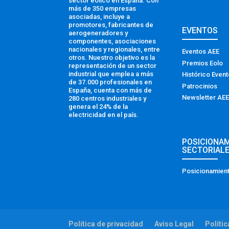
sector eólico en España. Con
más de 350 empresas
asociadas, incluye a
promotores, fabricantes de
EVENTOS
aerogeneradores y
componentes, asociaciones
nacionales y regionales, entre
Eventos AEE
otros. Nuestro objetivo es la
Premios Eolo
representación de un sector
industrial que emplea a más
Histórico Even
de 37.000 profesionales en
Patrocinios
España, cuenta con más de
Newsletter AEE
280 centros industriales y
genera el 24% de la
electricidad en el país.
POSICIONA
SECTORIAL
Posicionamient
Política de privacidad
Aviso Legal
Políti