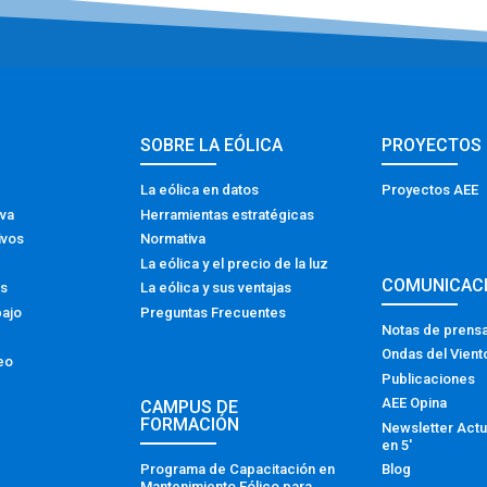
SOBRE LA EÓLICA
PROYECTOS
La eólica en datos
Proyectos AEE
iva
Herramientas estratégicas
ivos
Normativa
La eólica y el precio de la luz
COMUNICAC
os
La eólica y sus ventajas
bajo
Preguntas Frecuentes
Notas de prens
Ondas del Vient
eo
Publicaciones
AEE Opina
CAMPUS DE
FORMACIÓN
Newsletter Actu
en 5′
Programa de Capacitación en
Blog
Mantenimiento Eólico para