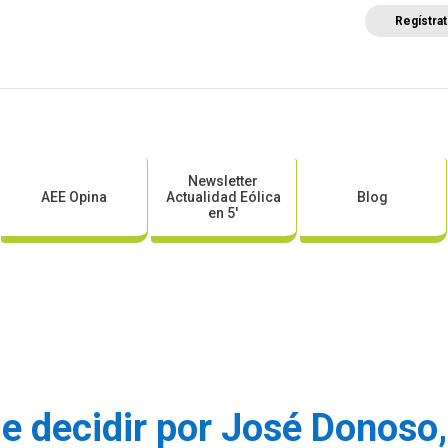
Regístra
a
Posicionamientos sectoriales
Eventos
Comunica
Newsletter
AEE Opina
Actualidad Eólica
Blog
en 5′
e decidir por José Donoso,