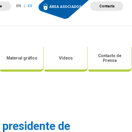
EN
ES
te
Contacta
ÁREA ASOCIADOS
ción
Campus de Formación
Proyectos
Tienda
Contacto de
Material gráfico
Vídeos
Prensa
 presidente de