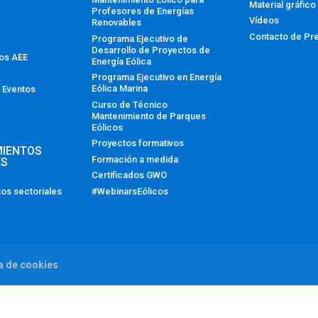
Material gráfico
Profesores de Energías
Vídeos
Renovables
Contacto de Pr
Programa Ejecutivo de
Desarrollo de Proyectos de
tos AEE
Energía Eólica
Programa Ejecutivo en Energía
Eólica Marina
 Eventos
Curso de Técnico
Mantenimiento de Parques
Eólicos
Proyectos formativos
MIENTOS
Formación a medida
ES
Certificados GWO
#WebinarsEólicos
os sectoriales
ca de cookies