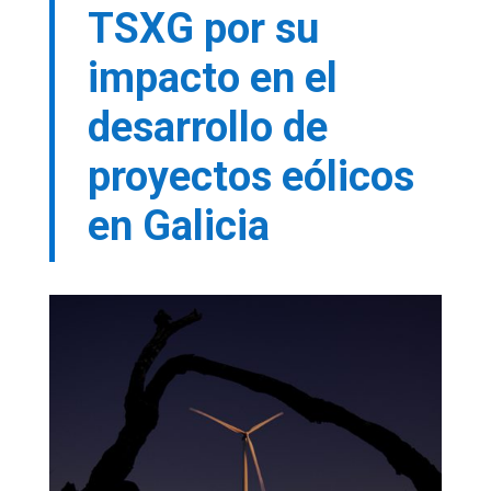
TSXG por su
impacto en el
desarrollo de
proyectos eólicos
en Galicia