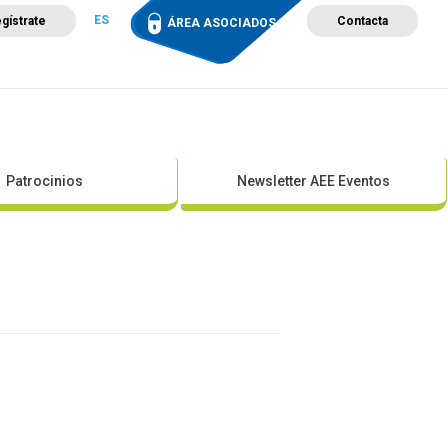
ES
gístrate
Contacta
ÁREA ASOCIADOS
ción
Campus de Formación
Proyectos
Tienda
Patrocinios
Newsletter AEE Eventos