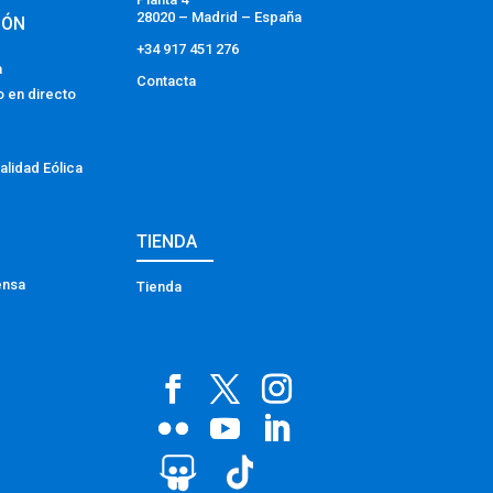
28020 – Madrid – España
IÓN
+34 917 451 276
a
Contacta
o en directo
alidad Eólica
TIENDA
ensa
Tienda