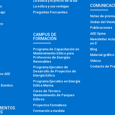
La eólica y el precio de la luz
COMUNICAC
os
La eólica y sus ventajas
bajo
Preguntas Frecuentes
Notas de prens
Ondas del Vient
eo
Publicaciones
AEE Opina
CAMPUS DE
FORMACIÓN
Newsletter Actu
en 5′
Programa de Capacitación en
Blog
Mantenimiento Eólico para
Material gráfico
Profesores de Energías
Vídeos
Renovables
Contacto de Pr
Programa Ejecutivo de
Desarrollo de Proyectos de
tos AEE
Energía Eólica
Programa Ejecutivo en Energía
Eólica Marina
 Eventos
Curso de Técnico
Mantenimiento de Parques
Eólicos
Proyectos formativos
MIENTOS
Formación a medida
ES