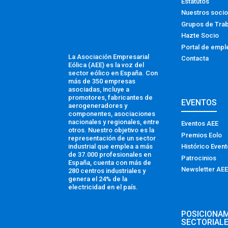
Estatutos
Nuestros soci
Grupos de Tra
Hazte Socio
Portal de empl
La Asociación Empresarial
Contacta
Eólica (AEE) es la voz del
sector eólico en España. Con
más de 350 empresas
asociadas, incluye a
promotores, fabricantes de
EVENTOS
aerogeneradores y
componentes, asociaciones
nacionales y regionales, entre
Eventos AEE
otros. Nuestro objetivo es la
Premios Eolo
representación de un sector
industrial que emplea a más
Histórico Even
de 37.000 profesionales en
Patrocinios
España, cuenta con más de
Newsletter AEE
280 centros industriales y
genera el 24% de la
electricidad en el país.
POSICIONA
SECTORIAL