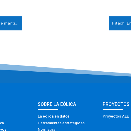
El apetito inversor en energías renovables se mantiene pese a la caída de los precios
SOBRE LA EÓLICA
PROYECTOS
La eólica en datos
Proyectos AEE
iva
Herramientas estratégicas
ivos
Normativa