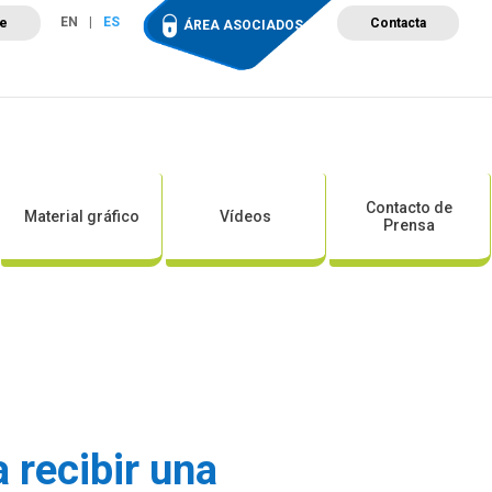
EN
ES
te
Contacta
ÁREA ASOCIADOS
ción
Campus de Formación
Proyectos
Tienda
Contacto de
Material gráfico
Vídeos
Prensa
 recibir una