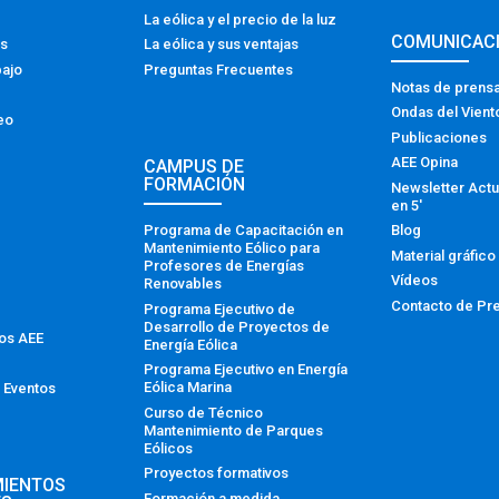
La eólica y el precio de la luz
COMUNICAC
os
La eólica y sus ventajas
bajo
Preguntas Frecuentes
Notas de prens
Ondas del Vient
eo
Publicaciones
AEE Opina
CAMPUS DE
FORMACIÓN
Newsletter Actu
en 5′
Programa de Capacitación en
Blog
Mantenimiento Eólico para
Material gráfico
Profesores de Energías
Vídeos
Renovables
Contacto de Pr
Programa Ejecutivo de
Desarrollo de Proyectos de
tos AEE
Energía Eólica
Programa Ejecutivo en Energía
Eólica Marina
 Eventos
Curso de Técnico
Mantenimiento de Parques
Eólicos
Proyectos formativos
MIENTOS
Formación a medida