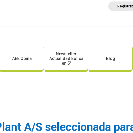
Regístra
a
Posicionamientos sectoriales
Eventos
Comunica
Newsletter
AEE Opina
Actualidad Eólica
Blog
en 5′
lant A/S seleccionada para