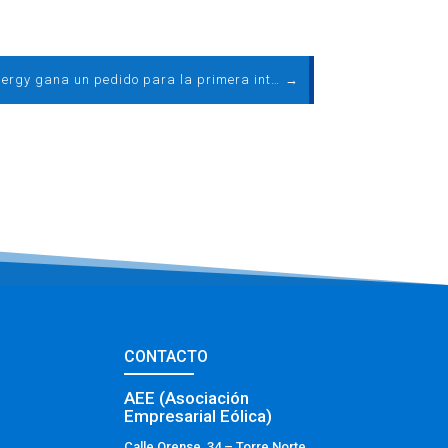
Hitachi Energy gana un pedido para la primera interconexión eléctrica submarina entre Francia y España
→
CONTACTO
AEE (Asociación
Empresarial Eólica)
Calle Orense, 34 – Torre Norte