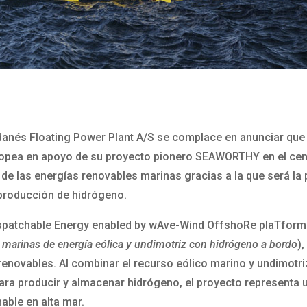
 danés Floating Power Plant A/S se complace en anunciar qu
ropea en apoyo de su proyecto pionero SEAWORTHY en el ce
de las energías renovables marinas gracias a la que será la
 producción de hidrógeno.
spatchable Energy enabled by wAve-Wind OffshoRe plaTform
 marinas de energía eólica y undimotriz con hidrógeno a bordo
)
renovables. Al combinar el recurso eólico marino y undimotri
e para producir y almacenar hidrógeno, el proyecto representa
able en alta mar.