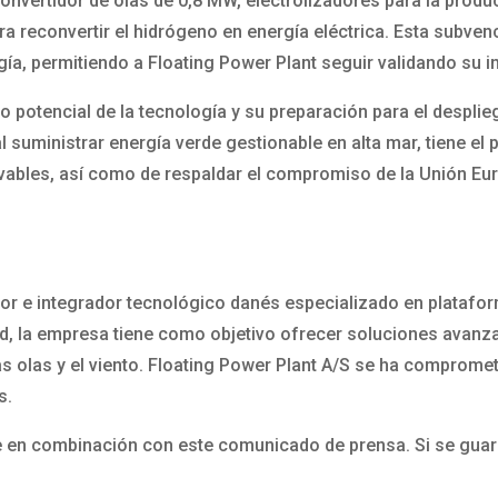
nvertidor de olas de 0,8 MW, electrolizadores para la produ
a reconvertir el hidrógeno en energía eléctrica. Esta subve
gía, permitiendo a Floating Power Plant seguir validando su 
o potencial de la tecnología y su preparación para el despli
suministrar energía verde gestionable en alta mar, tiene el 
vables, así como de respaldar el compromiso de la Unión Eur
dor e integrador tecnológico danés especializado en platafor
dad, la empresa tiene como objetivo ofrecer soluciones avan
as olas y el viento. Floating Power Plant A/S se ha compromet
s.
 en combinación con este comunicado de prensa. Si se guarda