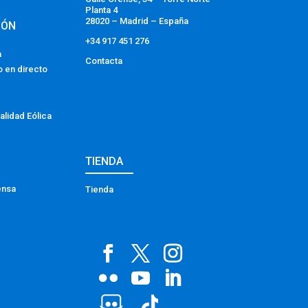
Planta 4
28020 – Madrid – España
IÓN
+34 917 451 276
a
Contacta
o en directo
alidad Eólica
TIENDA
ensa
Tienda