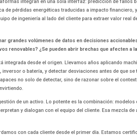
aformas integran en una sola interfaz: predicción de fallos
ica de pérdidas energéticas traducidas a impacto financiero,
uipo de ingeniería al lado del cliente para extraer valor rea
ormar grandes volúmenes de datos en decisiones accionabl
activos renovables? ¿Se pueden abrir brechas que afecten a 
stá integrada desde el origen. Llevamos años aplicando machi
nversor o batería, y detectar desviaciones antes de que se t
apaces no solo de detectar, sino de razonar sobre el context
nvirtiendo.
 gestión de un activo. Lo potente es la combinación: modelos qu
erpretan y dialogan con el equipo del cliente. Esa mezcla de 
damos con cada cliente desde el primer día. Estamos certif