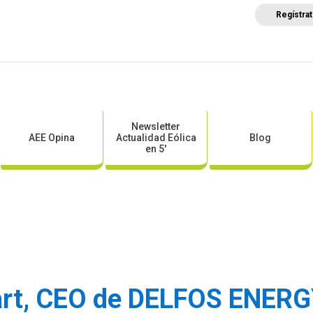
Regístra
a
Posicionamientos sectoriales
Eventos
Comunica
Newsletter
AEE Opina
Actualidad Eólica
Blog
en 5′
rt, CEO de DELFOS ENERGY