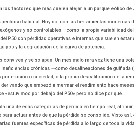
n los factores que más suelen alejar a un parque eólico de 
ospechoso habitual. Hoy no; con las herramientas modernas d
 exógenos y no controlables —como la propia variabilidad del
s del P50 son pérdidas operativas e internas que suelen esta
 equipos y la degradación de la curva de potencia.
s conviven y se solapan. Un mes malo rara vez tiene una sola
 ineficiencias crónicas —como desalineaciones de guiñada (
as por erosión o suciedad, o la propia descalibración del a
 derivando que empezó a mermar el rendimiento hace meses s
ce «estuvimos por debajo del P50» pero no dice por qué.
da una de esas categorías de pérdida en tiempo real, atribuir
e para actuar antes de que la pérdida se consolide. Visto así,
arias fuentes específicas de pérdida a lo largo de toda la vida