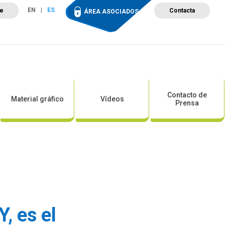
EN
ES
te
Contacta
ÁREA ASOCIADOS
ción
Campus de Formación
Proyectos
Tienda
Contacto de
Material gráfico
Vídeos
Prensa
, es el