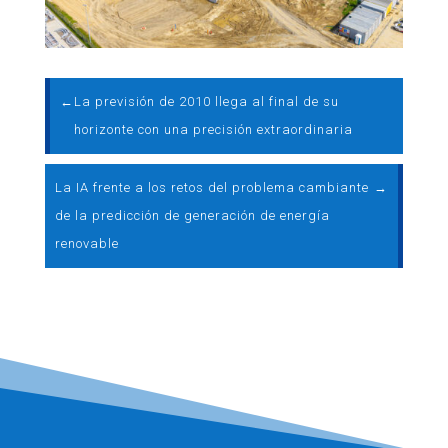
←
La previsión de 2010 llega al final de su
horizonte con una precisión extraordinaria
La IA frente a los retos del problema cambiante
→
de la predicción de generación de energía
renovable