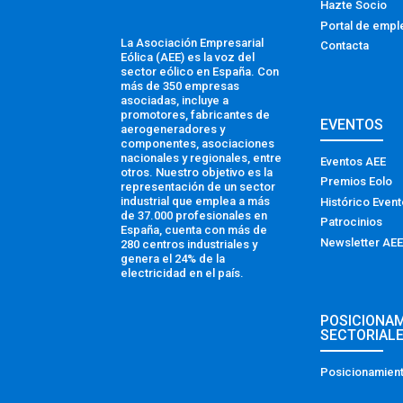
Hazte Socio
Portal de empl
La Asociación Empresarial
Contacta
Eólica (AEE) es la voz del
sector eólico en España. Con
más de 350 empresas
asociadas, incluye a
promotores, fabricantes de
EVENTOS
aerogeneradores y
componentes, asociaciones
nacionales y regionales, entre
Eventos AEE
otros. Nuestro objetivo es la
Premios Eolo
representación de un sector
industrial que emplea a más
Histórico Even
de 37.000 profesionales en
Patrocinios
España, cuenta con más de
Newsletter AEE
280 centros industriales y
genera el 24% de la
electricidad en el país.
POSICIONA
SECTORIAL
Posicionamient