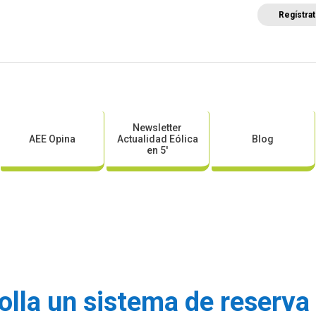
Regístra
a
Posicionamientos sectoriales
Eventos
Comunica
Newsletter
AEE Opina
Actualidad Eólica
Blog
en 5′
lla un sistema de reserva 