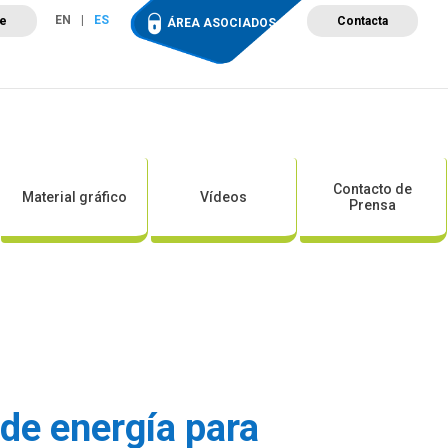
EN
ES
te
Contacta
ÁREA ASOCIADOS
ción
Campus de Formación
Proyectos
Tienda
Contacto de
Material gráfico
Vídeos
Prensa
de energía para