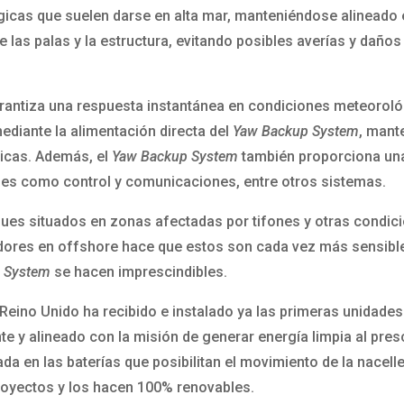
icas que suelen darse en alta mar, manteniéndose alineado el 
e las palas y la estructura, evitando posibles averías y dañ
arantiza una respuesta instantánea en condiciones meteorológ
diante la alimentación directa del
Yaw Backup System
, mant
icas. Además, el
Yaw Backup System
también proporciona una 
es como control y comunicaciones, entre otros sistemas.
ques situados en zonas afectadas por tifones y otras condic
ores en offshore hace que estos son cada vez más sensible
 System
se hacen imprescindibles.
eino Unido ha recibido e instalado ya las primeras unidades
e y alineado con la misión de generar energía limpia al pre
a en las baterías que posibilitan el movimiento de la nacell
proyectos y los hacen 100% renovables.