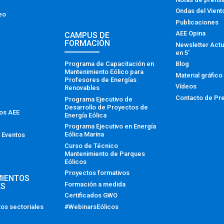
Ondas del Vient
eo
Publicaciones
AEE Opina
CAMPUS DE
FORMACIÓN
Newsletter Actu
en 5′
Programa de Capacitación en
Blog
Mantenimiento Eólico para
Material gráfico
Profesores de Energías
Vídeos
Renovables
Contacto de Pr
Programa Ejecutivo de
Desarrollo de Proyectos de
tos AEE
Energía Eólica
Programa Ejecutivo en Energía
Eólica Marina
 Eventos
Curso de Técnico
Mantenimiento de Parques
Eólicos
Proyectos formativos
MIENTOS
Formación a medida
ES
Certificados GWO
#WebinarsEólicos
os sectoriales