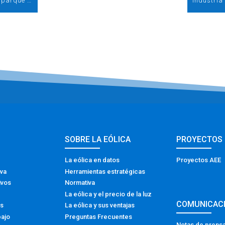
EDP Renewables conecta a la red el primer parque híbrido eólico-solar de España
Industria 
SOBRE LA EÓLICA
PROYECTOS
La eólica en datos
Proyectos AEE
iva
Herramientas estratégicas
ivos
Normativa
La eólica y el precio de la luz
COMUNICAC
os
La eólica y sus ventajas
bajo
Preguntas Frecuentes
Notas de prens