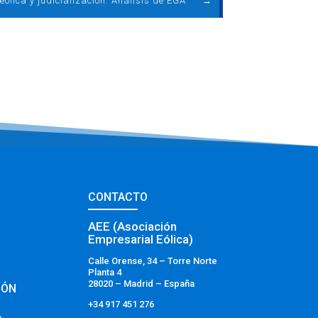
eólica y judicialización. Análisis de EGA
→
CONTACTO
AEE (Asociación
Empresarial Eólica)
Calle Orense, 34 – Torre Norte
Planta 4
28020 – Madrid – España
IÓN
+34 917 451 276
a