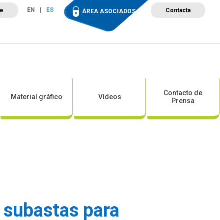
EN
ES
te
Contacta
ÁREA ASOCIADOS
ción
Campus de Formación
Proyectos
Tienda
Contacto de
Material gráfico
Vídeos
Prensa
e subastas para