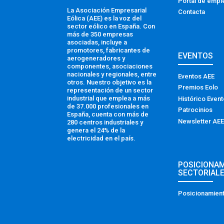
Portal de empl
La Asociación Empresarial
Contacta
Eólica (AEE) es la voz del
sector eólico en España. Con
más de 350 empresas
asociadas, incluye a
promotores, fabricantes de
EVENTOS
aerogeneradores y
componentes, asociaciones
nacionales y regionales, entre
Eventos AEE
otros. Nuestro objetivo es la
Premios Eolo
representación de un sector
industrial que emplea a más
Histórico Even
de 37.000 profesionales en
Patrocinios
España, cuenta con más de
Newsletter AEE
280 centros industriales y
genera el 24% de la
electricidad en el país.
POSICIONA
SECTORIAL
Posicionamient