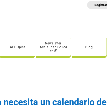
Regístra
a
Posicionamientos sectoriales
Eventos
Comunica
Newsletter
AEE Opina
Actualidad Eólica
Blog
en 5′
a necesita un calendario d