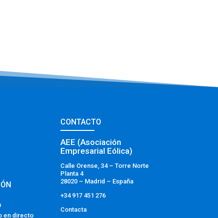
CONTACTO
AEE (Asociación
Empresarial Eólica)
Calle Orense, 34 – Torre Norte
Planta 4
28020 – Madrid – España
IÓN
+34 917 451 276
a
Contacta
o en directo