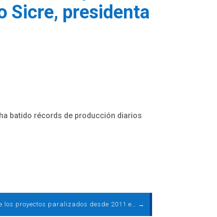
 Sicre, presidenta
 ha batido récords de producción diarios
Muchos de los proyectos paralizados desde 2011 en Extremadura se podrían retomar en unos meses. Entrevista a Juan Virgilio Márquez, director general de AEE
→