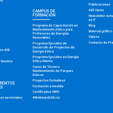
eo
Publicaciones
AEE Opina
CAMPUS DE
FORMACIÓN
Newsletter Actu
en 5′
Programa de Capacitación en
Blog
Mantenimiento Eólico para
Material gráfico
Profesores de Energías
Vídeos
Renovables
Contacto de Pr
Programa Ejecutivo de
Desarrollo de Proyectos de
tos AEE
Energía Eólica
Programa Ejecutivo en Energía
Eólica Marina
 Eventos
Curso de Técnico
Mantenimiento de Parques
Eólicos
Proyectos formativos
MIENTOS
Formación a medida
ES
Certificados GWO
#WebinarsEólicos
os sectoriales