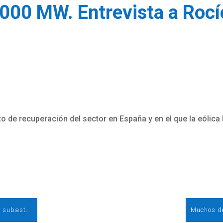
000 MW. Entrevista a Rocío
to de recuperación del sector en España y en el que la eólica
La energía eólica necesita un calendario de subastas para alcanzarálos 40.000 MW. Entrevista a Rocío Sicre, presidenta de AEE