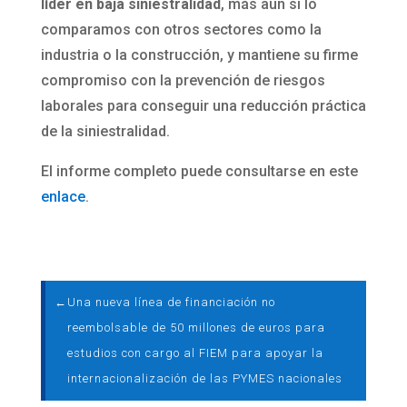
líder en baja siniestralidad
, más aún si lo
comparamos con otros sectores como la
industria o la construcción, y mantiene su firme
compromiso con la prevención de riesgos
laborales para conseguir una reducción práctica
de la siniestralidad.
El informe completo puede consultarse en este
enlace
.
←
Una nueva línea de financiación no
reembolsable de 50 millones de euros para
estudios con cargo al FIEM para apoyar la
internacionalización de las PYMES nacionales