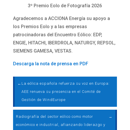
3º Premio Eolo de Fotografía 2026
Agradecemos a ACCIONA Energía su apoyo a
los Premios Eolo y a las empresas
patrocinadoras del Encuentro Eólico: EDP,
ENGIE, HITACHI, IBERDROLA, NATURGY, REPSOL,
SIEMENS GAMESA, VESTAS.
Descarga la nota de prensa en PDF
←
La eólica española refuerza su voz en Europa:
AEE renueva su presencia en el Comité de
Gestión de WindEurope
Radiografía del sector eólico como motor
→
económico e industrial, afianzando liderazgo y