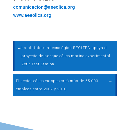
comunicacion@aeeolica.org
www.aeeólica.org
←
La plataforma tecnológica REOLTEC apoya el
proyecto de parque eólico marino experimental
Zefir Test Station
El sector eólico europeo creó más de 55.000
→
empleos entre 2007 y 2010