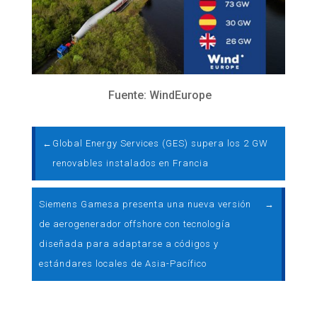
Fuente: WindEurope
←
Global Energy Services (GES) supera los 2 GW
renovables instalados en Francia
Siemens Gamesa presenta una nueva versión
→
de aerogenerador offshore con tecnología
diseñada para adaptarse a códigos y
estándares locales de Asia-Pacífico