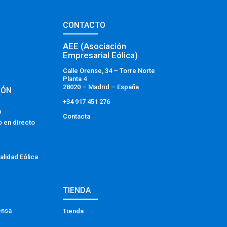
CONTACTO
AEE (Asociación
Empresarial Eólica)
Calle Orense, 34 – Torre Norte
Planta 4
28020 – Madrid – España
IÓN
+34 917 451 276
a
Contacta
o en directo
alidad Eólica
TIENDA
ensa
Tienda