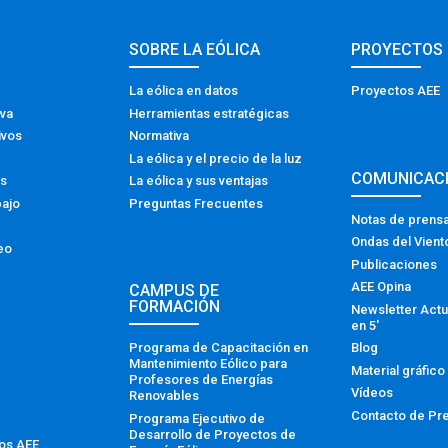
SOBRE LA EÓLICA
PROYECTOS
La eólica en datos
Proyectos AEE
iva
Herramientas estratégicas
ivos
Normativa
La eólica y el precio de la luz
COMUNICAC
os
La eólica y sus ventajas
bajo
Preguntas Frecuentes
Notas de prens
Ondas del Vient
eo
Publicaciones
AEE Opina
CAMPUS DE
FORMACIÓN
Newsletter Actu
en 5′
Programa de Capacitación en
Blog
Mantenimiento Eólico para
Material gráfico
Profesores de Energías
Vídeos
Renovables
Contacto de Pr
Programa Ejecutivo de
Desarrollo de Proyectos de
tos AEE