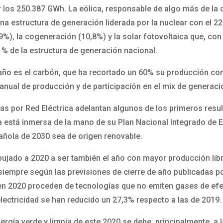
ar los 250.387 GWh. La eólica, responsable de algo más de la 
na estructura de generación liderada por la nuclear con el 2
11,9%), la cogeneración (10,8%) y la solar fotovoltaica que, 
,1% de la estructura de generación nacional.
 año es el carbón, que ha recortado un 60% su producción con
anual de producción y de participación en el mix de generació
as por Red Eléctrica adelantan algunos de los primeros resul
a está inmersa de la mano de su Plan Nacional Integrado de 
pañola de 2030 sea de origen renovable.
ujado a 2020 a ser también el año con mayor producción lib
 siempre según las previsiones de cierre de año publicadas p
n 2020 proceden de tecnologías que no emiten gases de efec
lectricidad se han reducido un 27,3% respecto a las de 2019.
rgía verde y limpia de este 2020 se debe, principalmente, a 