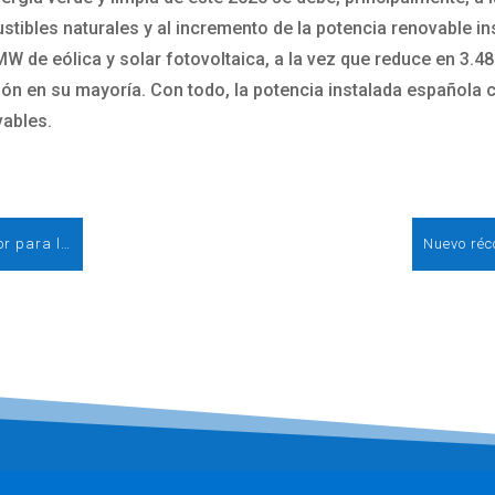
ibles naturales y al incremento de la potencia renovable in
 de eólica y solar fotovoltaica, a la vez que reduce en 3.4
ón en su mayoría. Con todo, la potencia instalada española 
vables.
La eólica se consolida como un sector tractor para la economía española, generando empleo y atrayendo inversiones en el corto plazo
Nuevo réc