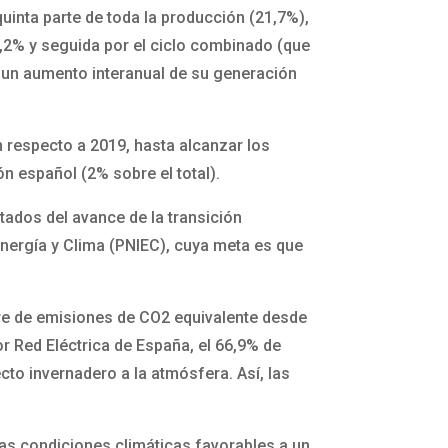
quinta parte de toda la producción (21,7%),
2,2% y seguida por el ciclo combinado (que
con un aumento interanual de su generación
 respecto a 2019, hasta alcanzar los
n español (2% sobre el total).
tados del avance de la transición
Energía y Clima (PNIEC), cuya meta es que
re de emisiones de CO2 equivalente desde
or Red Eléctrica de España, el 66,9% de
to invernadero a la atmósfera. Así, las
las condiciones climáticas favorables a un