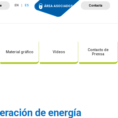
EN
ES
te
Contacta
ÁREA ASOCIADOS
ción
Campus de Formación
Proyectos
Tienda
Contacto de
Material gráfico
Vídeos
Prensa
eración de energía