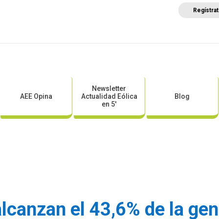
Regístra
a
Posicionamientos sectoriales
Eventos
Comunica
Newsletter
AEE Opina
Actualidad Eólica
Blog
en 5′
lcanzan el 43,6% de la gen