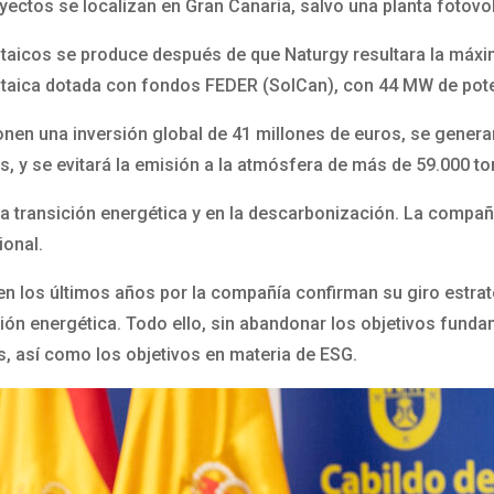
yectos se localizan en Gran Canaria, salvo una planta fotovo
taicos se produce después de que Naturgy resultara la máxim
oltaica dotada con fondos FEDER (SolCan), con 44 MW de pot
nen una inversión global de 41 millones de euros, se genera
s, y se evitará la emisión a la atmósfera de más de 59.000 t
 la transición energética y en la descarbonización. La comp
ional.
en los últimos años por la compañía confirman su giro estra
ión energética. Todo ello, sin abandonar los objetivos funda
, así como los objetivos en materia de ESG.