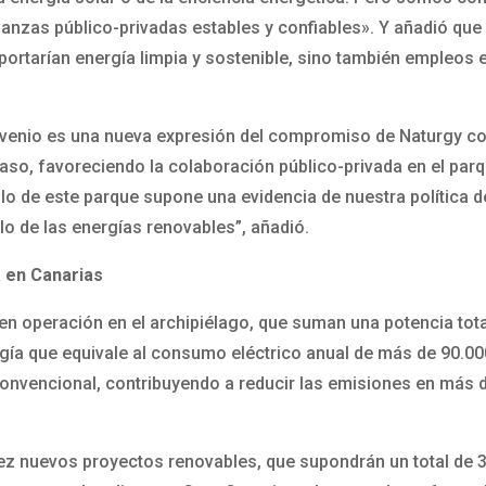
ianzas público-privadas estables y confiables». Y añadió qu
aportarían energía limpia y sostenible, sino también empleos
venio es una nueva expresión del compromiso de Naturgy con e
 caso, favoreciendo la colaboración público-privada en el pa
llo de este parque supone una evidencia de nuestra política 
lo de las energías renovables”, añadió.
 en Canarias
n operación en el archipiélago, que suman una potencia tota
a que equivale al consumo eléctrico anual de más de 90.000
convencional, contribuyendo a reducir las emisiones en más
ez nuevos proyectos renovables, que supondrán un total de