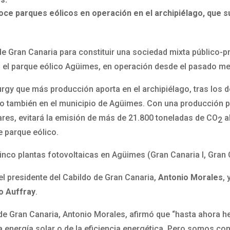
ce parques eólicos en operación en el archipiélago, que s
e Gran Canaria para constituir una sociedad mixta público-pr
 el parque eólico Agüimes, en operación desde el pasado mes
rgy que más producción aporta en el archipiélago, tras los d
cado también en el municipio de Agüimes. Con una producción 
res, evitará la emisión de más de 21.800 toneladas de CO
a
2
e parque eólico.
o plantas fotovoltaicas en Agüimes (Gran Canaria I, Gran Cana
el presidente del Cabildo de Gran Canaria,
Antonio Morales
,
o Auffray
.
o de Gran Canaria, Antonio Morales, afirmó que “hasta ahora 
a energía solar o de la eficiencia energética. Pero somos co