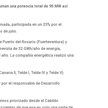
uman una potencia total de 95 MW así
ivada, participada en un 25% por el
 de julio.
e Puerto del Rosario (Fuerteventura) y
prevista de 32 GWh/año de energía,
l año. La compañía energética realizó una
ria II, Telde I, Telde IV y Telde V).
 y por el responsable de Desarrollo
hemos priorizado desde el Cabildo
nscientes de que esa es solo una parte de