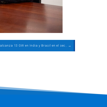
Ingeteam alcanza 13 GW en India y Brasil en el sector eólico
→