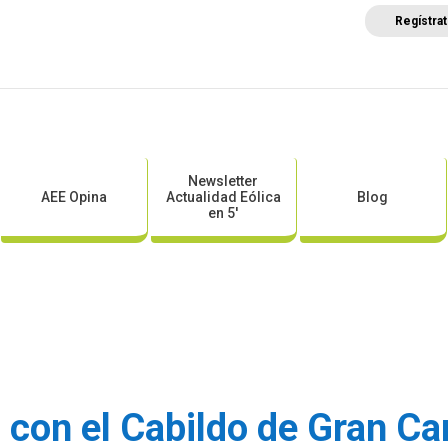
Regístra
a
Posicionamientos sectoriales
Eventos
Comunica
Newsletter
AEE Opina
Actualidad Eólica
Blog
en 5′
con el Cabildo de Gran Ca