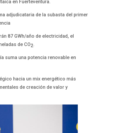
ltaica en Fuerteventura.
a adjudicataria de la subasta del primer
encia
rán 87 GWh/año de electricidad, el
oneladas de CO
.
2
añía suma una potencia renovable en
tégico hacia un mix energético más
mentales de creación de valor y