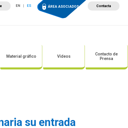
EN
ES
te
Contacta
ÁREA ASOCIADOS
ción
Campus de Formación
Proyectos
Tienda
Contacto de
Material gráfico
Vídeos
Prensa
naria su entrada