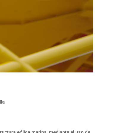
lla
tructura eólica marina, mediante el uso de