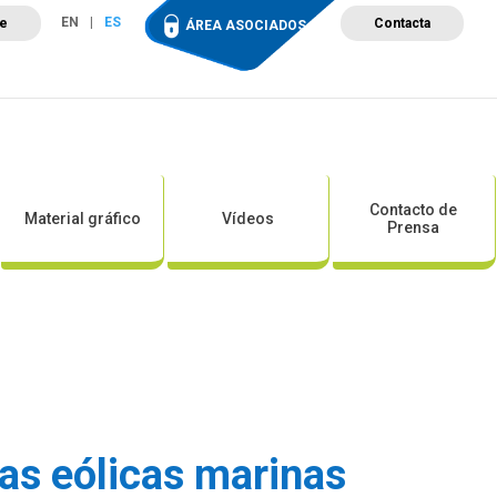
EN
ES
te
Contacta
ÁREA ASOCIADOS
ción
Campus de Formación
Proyectos
Tienda
Contacto de
Material gráfico
Vídeos
Prensa
as eólicas marinas