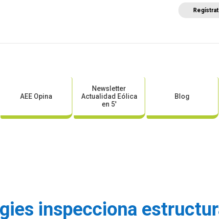
Regístra
a
Posicionamientos sectoriales
Eventos
Comunica
Newsletter
AEE Opina
Actualidad Eólica
Blog
en 5′
gies inspecciona estructur