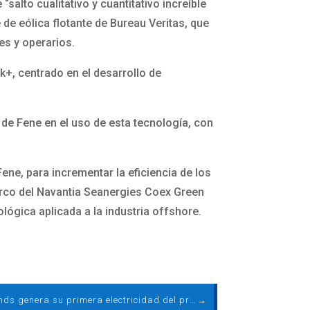
salto cualitativo y cuantitativo increíble
de eólica flotante de Bureau Veritas, que
es y operarios.
+, centrado en el desarrollo de
 de Fene en el uso de esta tecnología, con
Fene, para incrementar la eficiencia de los
marco del Navantia Seanergies Coex Green
lógica aplicada a la industria offshore.
Ocean Winds genera su primera electricidad del proyecto eólico marino flotante en Francia
→