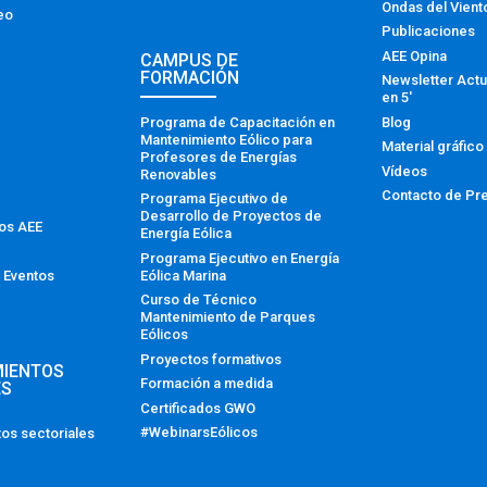
Ondas del Vient
eo
Publicaciones
AEE Opina
CAMPUS DE
FORMACIÓN
Newsletter Actu
en 5′
Programa de Capacitación en
Blog
Mantenimiento Eólico para
Material gráfico
Profesores de Energías
Vídeos
Renovables
Contacto de Pr
Programa Ejecutivo de
Desarrollo de Proyectos de
tos AEE
Energía Eólica
Programa Ejecutivo en Energía
Eólica Marina
 Eventos
Curso de Técnico
Mantenimiento de Parques
Eólicos
Proyectos formativos
MIENTOS
Formación a medida
ES
Certificados GWO
#WebinarsEólicos
os sectoriales