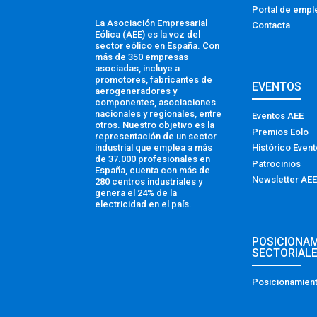
Portal de empl
La Asociación Empresarial
Contacta
Eólica (AEE) es la voz del
sector eólico en España. Con
más de 350 empresas
asociadas, incluye a
promotores, fabricantes de
EVENTOS
aerogeneradores y
componentes, asociaciones
nacionales y regionales, entre
Eventos AEE
otros. Nuestro objetivo es la
Premios Eolo
representación de un sector
industrial que emplea a más
Histórico Even
de 37.000 profesionales en
Patrocinios
España, cuenta con más de
Newsletter AEE
280 centros industriales y
genera el 24% de la
electricidad en el país.
POSICIONA
SECTORIAL
Posicionamient