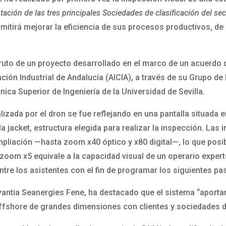
tación de las tres principales Sociedades de clasificación del se
rmitirá mejorar la eficiencia de sus procesos productivos, de
ruto de un proyecto desarrollado en el marco de un acuerdo
ción Industrial de Andalucía (AICIA), a través de su Grupo de 
ica Superior de Ingeniería de la Universidad de Sevilla.
alizada por el dron se fue reflejando en una pantalla situada e
la jacket, estructura elegida para realizar la inspección. La
liación —hasta zoom x40 óptico y x80 digital—, lo que posibi
om x5 equivale a la capacidad visual de un operario experto,
tre los asistentes con el fin de programar los siguientes pa
avantia Seanergies Fene, ha destacado que el sistema “aporta
ffshore de grandes dimensiones con clientes y sociedades de