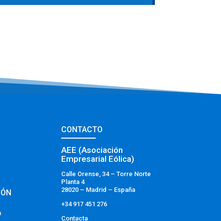
CONTACTO
AEE (Asociación
Empresarial Eólica)
Calle Orense, 34 – Torre Norte
Planta 4
28020 – Madrid – España
IÓN
+34 917 451 276
a
Contacta