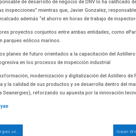
onsable de desarrollo de negocio de DNV lo ha calificado de “
las inspecciones” mientras que, Javier Gonzalez, responsable 
recalcado además “el ahorro en horas de trabajo de inspector
iores proyectos conjuntos entre ambas entidades, como ePark
n parques eólicos marinos.
s planes de futuro orientados a la capacitación del Astillero
rogresiva en los procesos de inspección industrial
ransformación, modernización y digitalización del Astillero de 
ía y la calidad de sus productos y se desarrolla dentro del 
a Seanergies), reforzando su apuesta por la innovación tecno
Qyae
Aerones completa junto a Vestas y TotalEnergies una reparación robotizada de palas enfocada en eficiencia y disponibilidad