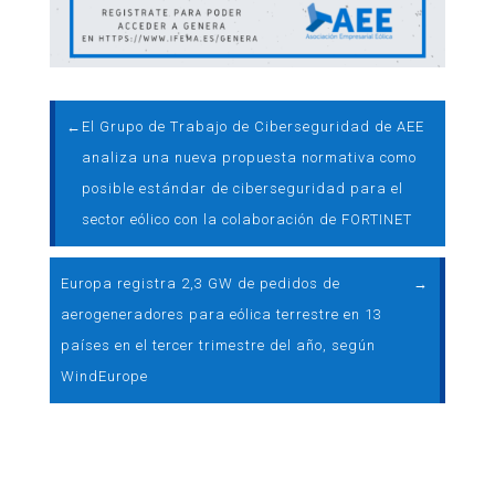
←
El Grupo de Trabajo de Ciberseguridad de AEE
analiza una nueva propuesta normativa como
posible estándar de ciberseguridad para el
sector eólico con la colaboración de FORTINET
Europa registra 2,3 GW de pedidos de
→
aerogeneradores para eólica terrestre en 13
países en el tercer trimestre del año, según
WindEurope