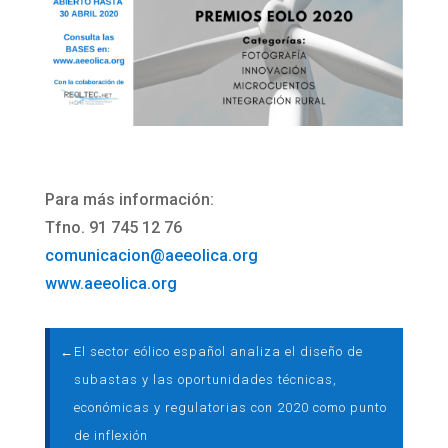
Para más información:
Tfno. 91 745 12 76
comunicacion@aeeolica.org
www.aeeolica.org
←
El sector eólico español analiza el diseño de
subastas y las oportunidades técnicas,
económicas y regulatorias con 2020 como punto
de inflexión