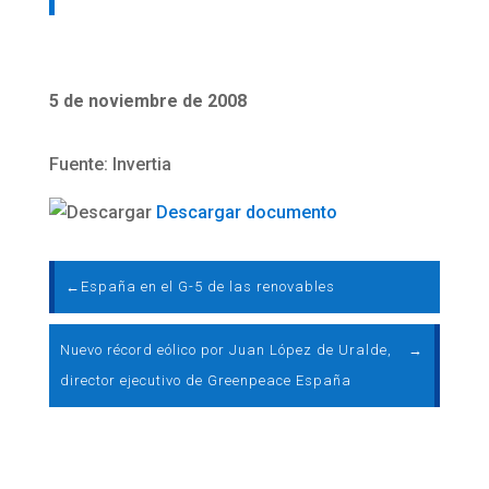
5 de noviembre de 2008
Fuente: Invertia
Descargar documento
←
España en el G-5 de las renovables
Nuevo récord eólico por Juan López de Uralde,
→
director ejecutivo de Greenpeace España