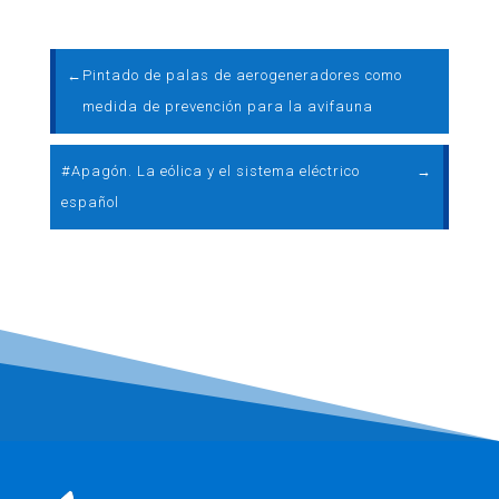
←
Pintado de palas de aerogeneradores como
medida de prevención para la avifauna
#Apagón. La eólica y el sistema eléctrico
→
español