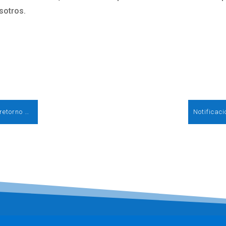
sotros.
CPP del RDL 7/2026 (excelencia territorial, retorno beneficios a ciudadanos y ZAR) y el NTJ Maciñeira 400kV y propuesta de baremación de concursos de acceso (GT 29 de abril)