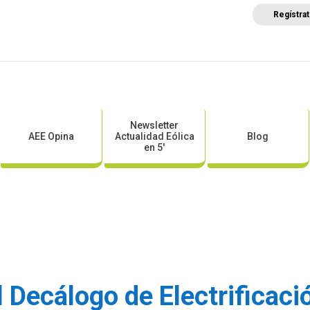
Regístra
a
Posicionamientos sectoriales
Eventos
Comunica
Newsletter
AEE Opina
Actualidad Eólica
Blog
en 5′
 Decálogo de Electrificaci