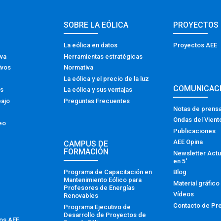
SOBRE LA EÓLICA
PROYECTOS
La eólica en datos
Proyectos AEE
iva
Herramientas estratégicas
ivos
Normativa
La eólica y el precio de la luz
COMUNICAC
os
La eólica y sus ventajas
bajo
Preguntas Frecuentes
Notas de prens
Ondas del Vient
eo
Publicaciones
AEE Opina
CAMPUS DE
FORMACIÓN
Newsletter Actu
en 5′
Programa de Capacitación en
Blog
Mantenimiento Eólico para
Material gráfico
Profesores de Energías
Vídeos
Renovables
Contacto de Pr
Programa Ejecutivo de
Desarrollo de Proyectos de
tos AEE