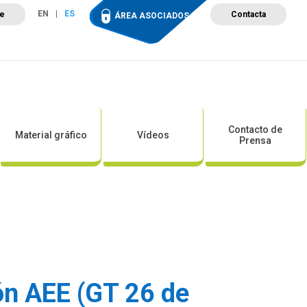
EN
ES
te
Contacta
ÁREA ASOCIADOS
ción
Campus de Formación
Proyectos
Tienda
Contacto de
Material gráfico
Vídeos
Prensa
ón AEE (GT 26 de