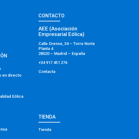
CONTACTO
AEE (Asociación
Empresarial Eólica)
Calle Orense, 34 – Torre Norte
Planta 4
28020 – Madrid – España
IÓN
+34 917 451 276
a
Contacta
o en directo
alidad Eólica
TIENDA
ensa
Tienda