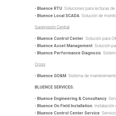
•
Bluence RTU
. Soluciones para lecturas d
•
Bluence Local SCADA
. Solución de monit
Supervisión Central
•
Bluence Control Center
. Solución para O
•
Bluence Asset Management
. Solución pa
•
Bluence Performance Diagnosis
. Sistem
Cross
•
Bluence GO&M
. Sistema de mantenimiento
BLUENCE SERVICES:
•
Bluence Engineering & Consultancy
. Ser
•
Bluence On Field Installation
. Instalació
•
Bluence Control Center Service
. Servici