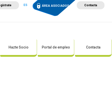
ES
gístrate
Contacta
ÁREA ASOCIADOS
ción
Campus de Formación
Proyectos
Tienda
Hazte Socio
Portal de empleo
Contacta