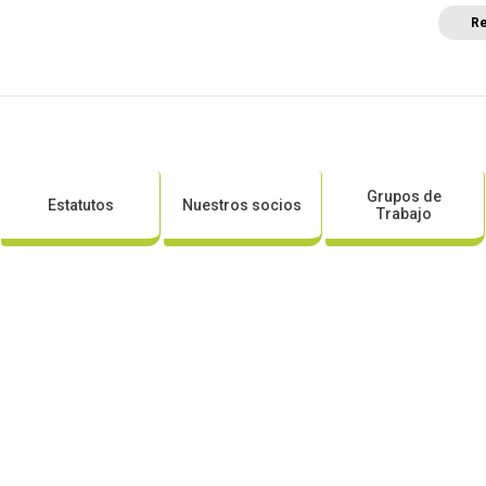
Re
a
Posicionamientos sectoriales
Eventos
Comunica
Grupos de
Estatutos
Nuestros socios
Trabajo