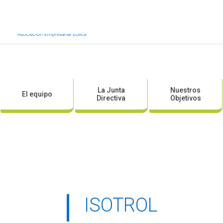
Inicio
Sobre AEE
Sobre la eólic
La Junta
Nuestros
El equipo
Directiva
Objetivos
ISOTROL