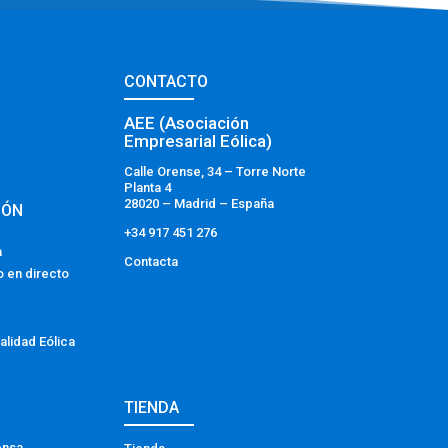
CONTACTO
AEE (Asociación
Empresarial Eólica)
Calle Orense, 34 – Torre Norte
Planta 4
28020 – Madrid – España
IÓN
+34 917 451 276
a
Contacta
o en directo
alidad Eólica
TIENDA
ensa