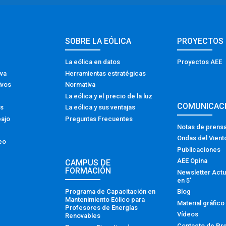
SOBRE LA EÓLICA
PROYECTOS
La eólica en datos
Proyectos AEE
iva
Herramientas estratégicas
ivos
Normativa
La eólica y el precio de la luz
COMUNICAC
os
La eólica y sus ventajas
bajo
Preguntas Frecuentes
Notas de prens
Ondas del Vient
eo
Publicaciones
AEE Opina
CAMPUS DE
FORMACIÓN
Newsletter Actu
en 5′
Programa de Capacitación en
Blog
Mantenimiento Eólico para
Material gráfico
Profesores de Energías
Vídeos
Renovables
Contacto de Pr