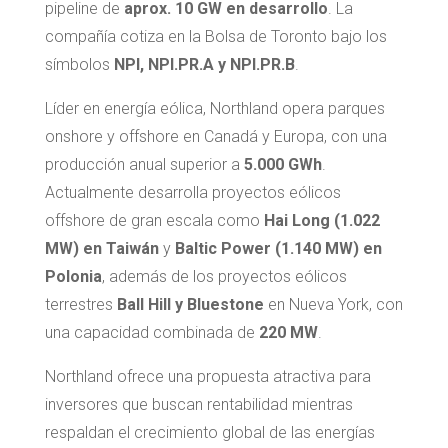
pipeline de
aprox. 10 GW en desarrollo
. La
compañía cotiza en la Bolsa de Toronto bajo los
símbolos
NPI, NPI.PR.A y NPI.PR.B
.
Líder en energía eólica, Northland opera parques
onshore y offshore en Canadá y Europa, con una
producción anual superior a
5.000 GWh
.
Actualmente desarrolla proyectos eólicos
offshore de gran escala como
Hai Long (1.022
MW) en Taiwán
y
Baltic Power (1.140 MW) en
Polonia
, además de los proyectos eólicos
terrestres
Ball Hill y Bluestone
en Nueva York, con
una capacidad combinada de
220 MW
.
Northland ofrece una propuesta atractiva para
inversores que buscan rentabilidad mientras
respaldan el crecimiento global de las energías