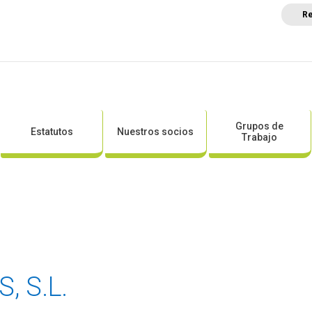
Re
a
Posicionamientos sectoriales
Eventos
Comunica
Grupos de
Estatutos
Nuestros socios
Trabajo
, S.L.