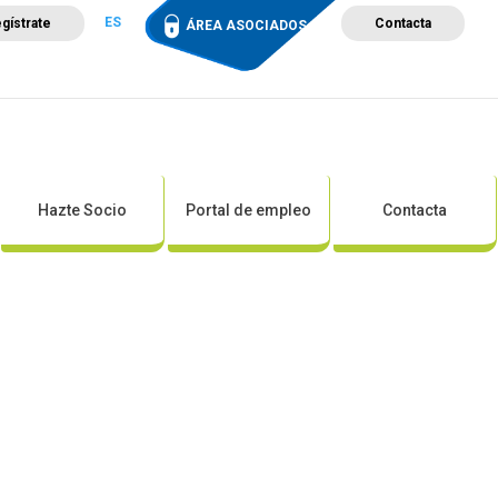
ES
gístrate
Contacta
ÁREA ASOCIADOS
ción
Campus de Formación
Proyectos
Tienda
Hazte Socio
Portal de empleo
Contacta