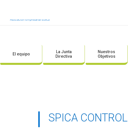
Inicio
Sobre AEE
Sobre la eólic
La Junta
Nuestros
El equipo
Directiva
Objetivos
SPICA CONTROLS