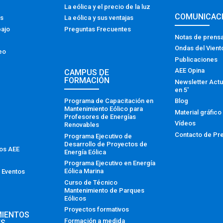
La eólica y el precio de la luz
COMUNICAC
os
La eólica y sus ventajas
bajo
Preguntas Frecuentes
Notas de prens
Ondas del Vient
eo
Publicaciones
AEE Opina
CAMPUS DE
FORMACIÓN
Newsletter Actu
en 5′
Programa de Capacitación en
Blog
Mantenimiento Eólico para
Material gráfico
Profesores de Energías
Vídeos
Renovables
Contacto de Pr
Programa Ejecutivo de
Desarrollo de Proyectos de
tos AEE
Energía Eólica
Programa Ejecutivo en Energía
Eólica Marina
 Eventos
Curso de Técnico
Mantenimiento de Parques
Eólicos
Proyectos formativos
MIENTOS
Formación a medida
ES