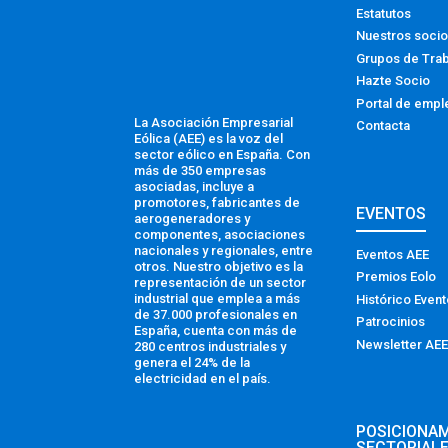
Estatutos
Nuestros soci
Grupos de Tra
Hazte Socio
Portal de empl
La Asociación Empresarial
Contacta
Eólica (AEE) es la voz del
sector eólico en España. Con
más de 350 empresas
asociadas, incluye a
promotores, fabricantes de
EVENTOS
aerogeneradores y
componentes, asociaciones
nacionales y regionales, entre
Eventos AEE
otros. Nuestro objetivo es la
Premios Eolo
representación de un sector
industrial que emplea a más
Histórico Even
de 37.000 profesionales en
Patrocinios
España, cuenta con más de
Newsletter AEE
280 centros industriales y
genera el 24% de la
electricidad en el país.
POSICIONA
SECTORIAL