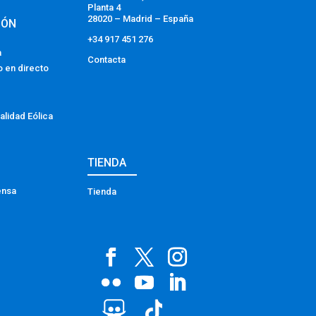
Planta 4
28020 – Madrid – España
IÓN
+34 917 451 276
a
Contacta
o en directo
alidad Eólica
TIENDA
ensa
Tienda