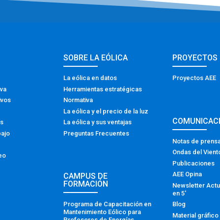
SOBRE LA EÓLICA
PROYECTOS
La eólica en datos
Proyectos AEE
iva
Herramientas estratégicas
ivos
Normativa
La eólica y el precio de la luz
COMUNICAC
os
La eólica y sus ventajas
bajo
Preguntas Frecuentes
Notas de prens
Ondas del Vient
eo
Publicaciones
AEE Opina
CAMPUS DE
FORMACIÓN
Newsletter Actu
en 5′
Programa de Capacitación en
Blog
Mantenimiento Eólico para
Material gráfico
Profesores de Energías