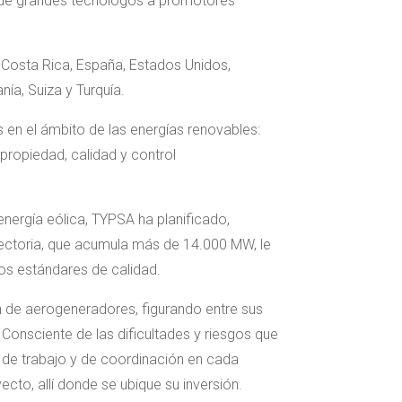
esde grandes tecnólogos a promotores
, Costa Rica, España, Estados Unidos,
nía, Suiza y Turquía.
 en el ámbito de las energías renovables:
a propiedad, calidad y control
energía eólica, TYPSA ha planificado,
yectoria, que acumula más de 14.000 MW, le
os estándares de calidad.
n de aerogeneradores, figurando entre sus
onsciente de las dificultades y riesgos que
 de trabajo y de coordinación en cada
to, allí donde se ubique su inversión.