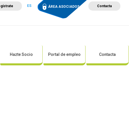
ES
gístrate
Contacta
ÁREA ASOCIADOS
ción
Campus de Formación
Proyectos
Tienda
Hazte Socio
Portal de empleo
Contacta