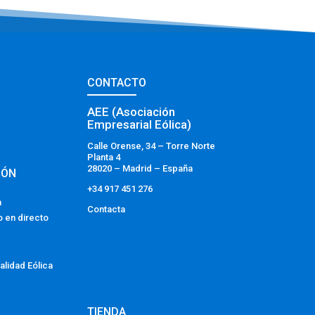
CONTACTO
AEE (Asociación
Empresarial Eólica)
Calle Orense, 34 – Torre Norte
Planta 4
28020 – Madrid – España
IÓN
+34 917 451 276
a
Contacta
o en directo
alidad Eólica
TIENDA