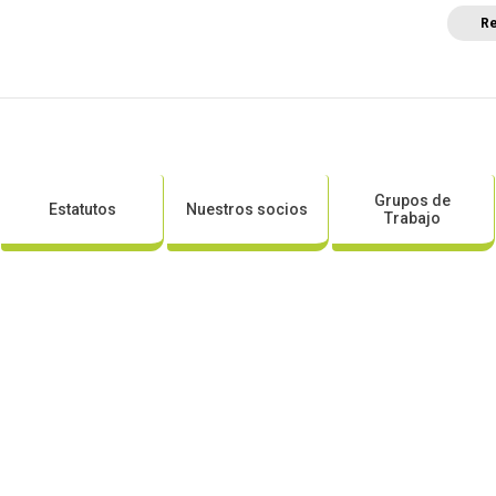
Re
a
Posicionamientos sectoriales
Eventos
Comunica
Grupos de
Estatutos
Nuestros socios
Trabajo