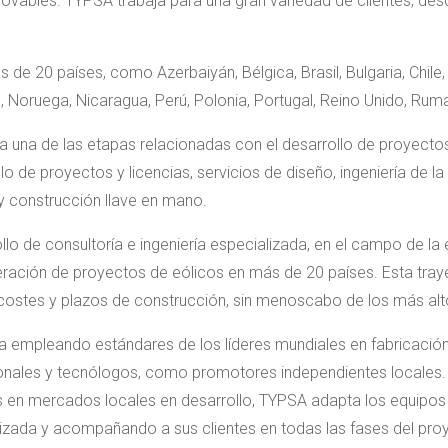
ovables. TYPSA trabaja para una gran variedad de clientes, d
s de 20 países, como Azerbaiyán, Bélgica, Brasil, Bulgaria, Chile
co, Noruega, Nicaragua, Perú, Polonia, Portugal, Reino Unido, Ruma
a una de las etapas relacionadas con el desarrollo de proyectos
llo de proyectos y licencias, servicios de diseño, ingeniería de l
y construcción llave en mano.
 de consultoría e ingeniería especializada, en el campo de la 
eración de proyectos de eólicos en más de 20 países. Esta tra
s costes y plazos de construcción, sin menoscabo de los más alt
ía empleando estándares de los líderes mundiales en fabricació
onales y tecnólogos, como promotores independientes locales. C
s en mercados locales en desarrollo, TYPSA adapta los equipos
ada y acompañando a sus clientes en todas las fases del proyec