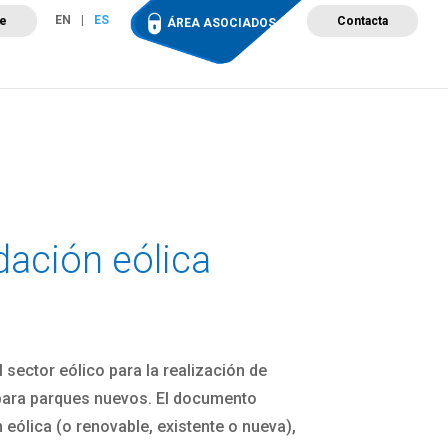
EN
ES
te
Contacta
ÁREA ASOCIADOS
ción
Campus de Formación
Proyectos
Tienda
dación eólica
 sector eólico para la realización de
 para parques nuevos. El documento
eólica (o renovable, existente o nueva),