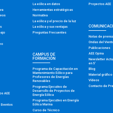
La eólica en datos
Proyectos AEE
iva
Herramientas estratégicas
ivos
Normativa
La eólica y el precio de la luz
COMUNICAC
os
La eólica y sus ventajas
bajo
Preguntas Frecuentes
Notas de prens
Ondas del Vient
eo
Publicaciones
AEE Opina
CAMPUS DE
FORMACIÓN
Newsletter Actu
en 5′
Programa de Capacitación en
Blog
Mantenimiento Eólico para
Material gráfico
Profesores de Energías
Vídeos
Renovables
Contacto de Pr
Programa Ejecutivo de
Desarrollo de Proyectos de
tos AEE
Energía Eólica
Programa Ejecutivo en Energía
Eólica Marina
 Eventos
Curso de Técnico