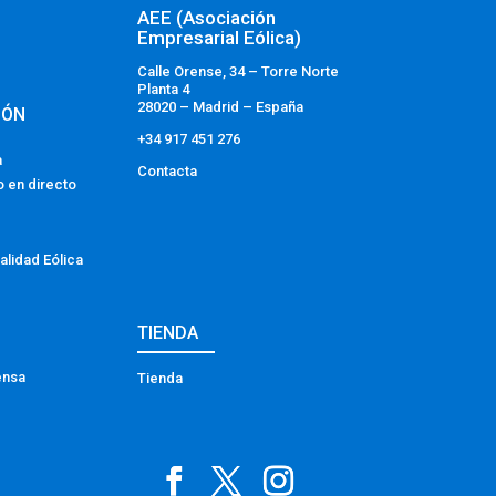
AEE (Asociación
Empresarial Eólica)
Calle Orense, 34 – Torre Norte
Planta 4
28020 – Madrid – España
IÓN
+34 917 451 276
a
Contacta
o en directo
alidad Eólica
TIENDA
ensa
Tienda