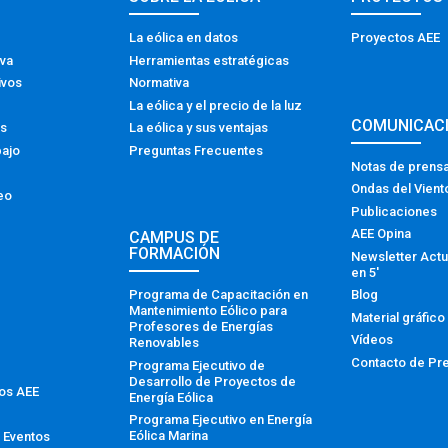
La eólica en datos
Proyectos AEE
iva
Herramientas estratégicas
ivos
Normativa
La eólica y el precio de la luz
COMUNICAC
os
La eólica y sus ventajas
bajo
Preguntas Frecuentes
Notas de prens
Ondas del Vient
eo
Publicaciones
AEE Opina
CAMPUS DE
FORMACIÓN
Newsletter Actu
en 5′
Programa de Capacitación en
Blog
Mantenimiento Eólico para
Material gráfico
Profesores de Energías
Vídeos
Renovables
Contacto de Pr
Programa Ejecutivo de
Desarrollo de Proyectos de
tos AEE
Energía Eólica
Programa Ejecutivo en Energía
Eólica Marina
 Eventos