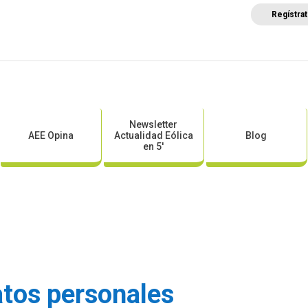
Regístra
a
Posicionamientos sectoriales
Eventos
Comunica
Newsletter
AEE Opina
Actualidad Eólica
Blog
en 5′
atos personales