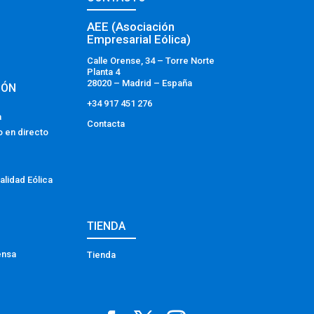
AEE (Asociación
Empresarial Eólica)
Calle Orense, 34 – Torre Norte
Planta 4
28020 – Madrid – España
IÓN
+34 917 451 276
a
Contacta
o en directo
alidad Eólica
TIENDA
ensa
Tienda