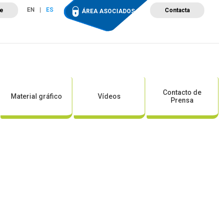
EN
ES
te
Contacta
ÁREA ASOCIADOS
ción
Campus de Formación
Proyectos
Tienda
Contacto de
Material gráfico
Vídeos
Prensa