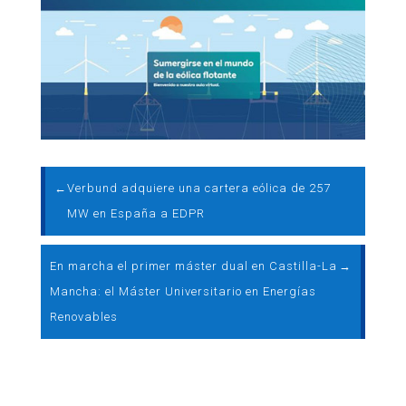
←
Verbund adquiere una cartera eólica de 257
MW en España a EDPR
En marcha el primer máster dual en Castilla-La
→
Mancha: el Máster Universitario en Energías
Renovables