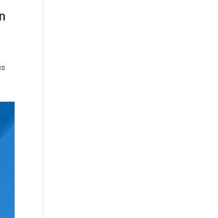
en
us