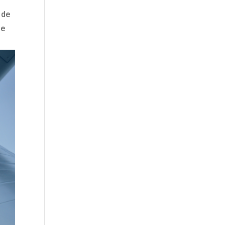
 de
de