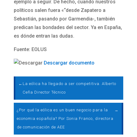
ejemplo a seguir. De hecho, cuando nuestros
políticos salen fuera «“desde Zapatero a
Sebastián, pasando por Garmendia-, también
predican las bondades del sector. Ya en España,
es dónde entran las dudas.
Fuente: EOLUS
Descargar documento
←
La eólica ha llegado a ser competitiva. Alberto
Ceña Director Técnico
¿Por qué la eólica es un buen negocio para la
→
economia española? Por Sonia Franco, directora
de comunicación de AEE